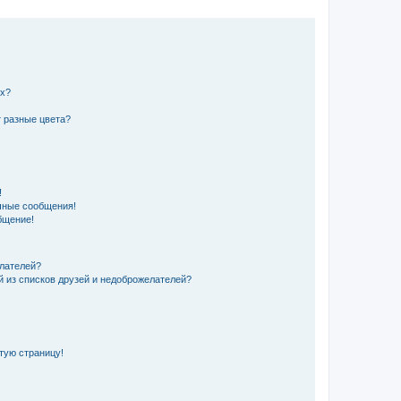
их?
 разные цвета?
!
чные сообщения!
бщение!
елателей?
й из списков друзей и недоброжелателей?
стую страницу!