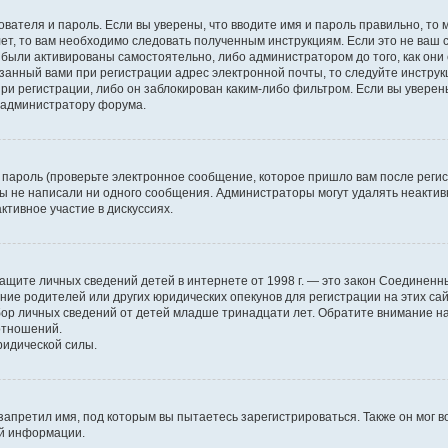
ователя и пароль. Если вы уверены, что вводите имя и пароль правильно, то 
ет, то вам необходимо следовать полученным инструкциям. Если это не ваш с
были активированы самостоятельно, либо администратором до того, как они 
занный вами при регистрации адрес электронной почты, то следуйте инструк
ри регистрации, либо он заблокирован каким-либо фильтром. Если вы уверены
к администратору форума.
пароль (проверьте электронное сообщение, которое пришло вам после регис
 вы не написали ни одного сообщения. Администраторы могут удалять неакт
ктивное участие в дискуссиях.
н о защите личных сведений детей в интернете от 1998 г. — это закон Соедине
е родителей или других юридических опекунов для регистрации на этих са
бор личных сведений от детей младше тринадцати лет. Обратите внимание на
отношений.
ридической силы.
запретил имя, под которым вы пытаетесь зарегистрироваться. Также он мог 
ой информации.