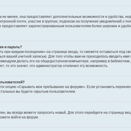
 не менее, она предоставляет дополнительные возможности и удобства, не
ктронной почте, участие в группах, подписки на получение уведомлений о п
, но предоставляет зарегистрированным пользователям более широкие и удо
мя и пароль?
ть при каждом посещении» на странице входа, то сможете оставаться под с
аться вашей учетной записью. Для того чтобы вам не приходилось вводить имя
омендуем делать это на общедоступном компьютере, например в библиотеке, 
т, то это значит, что администратор отключил эту возможность.
пользователей?
йти опцию «Скрывать мое пребывание на форуме». Если установить переключ
стальных вы будете скрытым пользователем.
лен, вы всегда можете запросить новый. Для этого перейдите на страницу вх
ожете войти на форум.