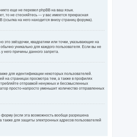
никто еще не перевел phpBB на ваш язык.
ет, то не стесняйтесь — у вас имеется прекрасная
 (ссылка на него находится внизу страниц форума).
о это звёздочки, квадратики или точки, указывающие на
и обычно уникально для каждого пользователя. Если вы не
 у него причины данного запрета.
акже для идентификации некоторых пользователей.
й на страницах просмотра тем, а также в профилях
потребляйте отправкой ненужных и бессмысленных
ратор просто-напросто уменьшит количество отправленных
ю форму (если эта возможность вообще разрешена
а также для защиты электронных адресов пользователей