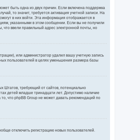
может быть одна из двух причин. Если включена поддержка
лучай, то значит, требуется активация учетной записи. На
смогут в них войти. Эта информация отображается в
циям, указанными в этом сообщении. Если вы не получили
, что ввели правильный адрес электронной почты, но
трации), или администратор удалил вашу учетную запись
ивных пользователей в целях уменьшения размера базы
нных Штатов, требующий от сайтов, потенциально
йтах детей младше тринадцати лет. Допустимо наличие
 то, что phpBB Group не может давать рекомендаций по
вообще отключить регистрацию новых пользователей.