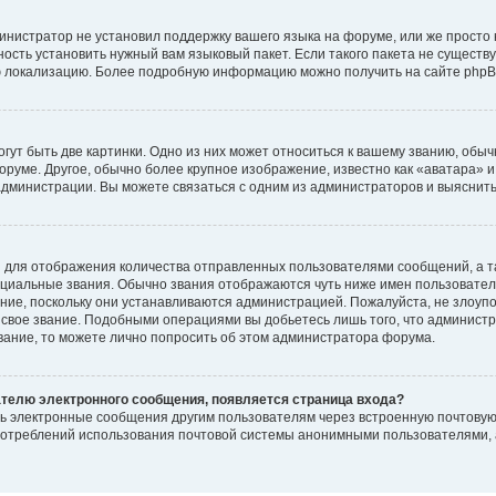
инистратор не установил поддержку вашего языка на форуме, или же просто 
ость установить нужный вам языковый пакет. Если такого пакета не существу
ю локализацию. Более подробную информацию можно получить на сайте phpBB
ут быть две картинки. Одно из них может относиться к вашему званию, обычн
форуме. Другое, обычно более крупное изображение, известно как «аватара» 
администрации. Вы можете связаться с одним из администраторов и выяснить
 для отображения количества отправленных пользователями сообщений, а т
циальные звания. Обычно звания отображаются чуть ниже имен пользователе
ание, поскольку они устанавливаются администрацией. Пожалуйста, не злоу
 свое звание. Подобными операциями вы добьетесь лишь того, что админист
звание, то можете лично попросить об этом администратора форума.
ателю электронного сообщения, появляется страница входа?
ть электронные сообщения другим пользователям через встроенную почтову
отреблений использования почтовой системы анонимными пользователями, 