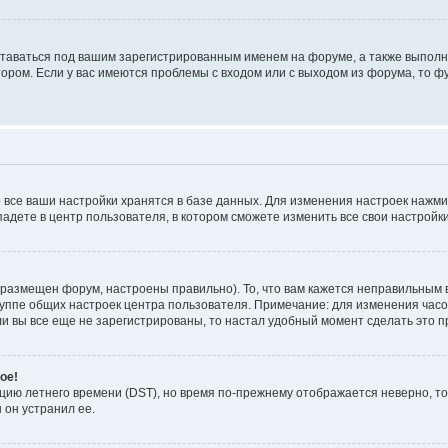
ставаться под вашим зарегистрированным именем на форуме, а также выполня
ром. Если у вас имеются проблемы с входом или с выходом из форума, то ф
 все ваши настройки хранятся в базе данных. Для изменения настроек нажм
падете в центр пользователя, в котором сможете изменить все свои настройки
 размещен форум, настроены правильно). То, что вам кажется неправильным 
руппе общих настроек центра пользователя. Примечание: для изменения часово
 вы все еще не зарегистрированы, то настал удобный момент сделать это п
ое!
пцию летнего времени (
DST
), но время по-прежнему отображается неверно, то
 он устранил ее.