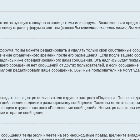
ответствующую кнопку на странице темы или форума. Возможно, вам придет
 внизу страниц форумов или тем (список
Вы
можете
начинать темы, Вы
мо
орума, то вы можете редактировать и удалять только свои собственные со
течение ограниченного времени после его размещения. Если после вашего с
дпись ниже отредактированного вами сообщения. Эта надпись будет показыв
вашего сообщения нет сообщений от других пользователей, и если сообщени
чему они редактировали ваше сообщение. Обычные пользователи не могут уда
создать ее в центре пользователя в группе настроек «Подпись». После созд
 добавления подписи к размещаемому сообщению. Также вы можете настроит
опцию в группе настроек «Размещение сообщений». Несмотря на это, вы с
рме отправки сообщения.
 сообщения темы (если имеете на это необходимые права), щелкните вкладк