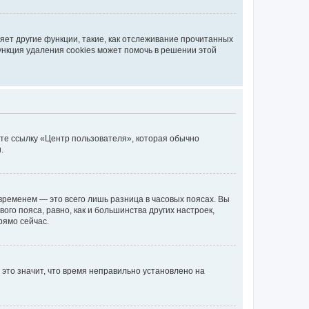
ет другие функции, такие, как отслеживание прочитанных
ункция удаления cookies может помочь в решении этой
ите ссылку «Центр пользователя», которая обычно
.
временем — это всего лишь разница в часовых поясах. Вы
го пояса, равно, как и большинства других настроек,
рямо сейчас.
 это значит, что время неправильно установлено на