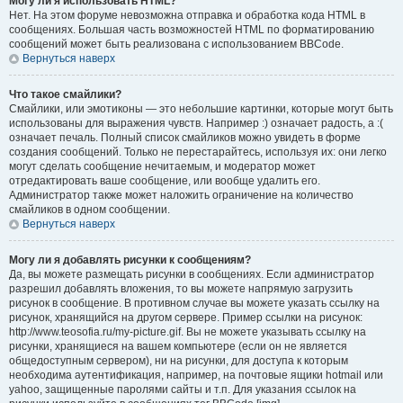
Могу ли я использовать HTML?
Нет. На этом форуме невозможна отправка и обработка кода HTML в
сообщениях. Большая часть возможностей HTML по форматированию
сообщений может быть реализована с использованием BBCode.
Вернуться наверх
Что такое смайлики?
Смайлики, или эмотиконы — это небольшие картинки, которые могут быть
использованы для выражения чувств. Например :) означает радость, а :(
означает печаль. Полный список смайликов можно увидеть в форме
создания сообщений. Только не перестарайтесь, используя их: они легко
могут сделать сообщение нечитаемым, и модератор может
отредактировать ваше сообщение, или вообще удалить его.
Администратор также может наложить ограничение на количество
смайликов в одном сообщении.
Вернуться наверх
Могу ли я добавлять рисунки к сообщениям?
Да, вы можете размещать рисунки в сообщениях. Если администратор
разрешил добавлять вложения, то вы можете напрямую загрузить
рисунок в сообщение. В противном случае вы можете указать ссылку на
рисунок, хранящийся на другом сервере. Пример ссылки на рисунок:
http://www.teosofia.ru/my-picture.gif. Вы не можете указывать ссылку на
рисунки, хранящиеся на вашем компьютере (если он не является
общедоступным сервером), ни на рисунки, для доступа к которым
необходима аутентификация, например, на почтовые ящики hotmail или
yahoo, защищенные паролями сайты и т.п. Для указания ссылок на