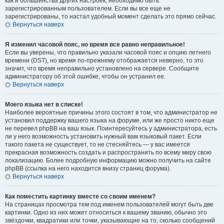
как и большинства других настроек, необходимо быть
зарегистрированным пользователем. Если вы все еще не
зарегистрированы, то настал удобный момент сделать это прямо сейчас.
Вернуться наверх
Я изменил часовой пояс, но время все равно неправильное!
Если вы уверены, что правильно указали часовой пояс и опцию летнего
времени (
DST
), но время по-прежнему отображается неверно, то это
значит, что время неправильно установлено на сервере. Сообщите
администратору об этой ошибке, чтобы он устранил ее.
Вернуться наверх
Моего языка нет в списке!
Наиболее вероятные причины этого состоят в том, что администратор не
установил поддержку вашего языка на форуме, или же просто никто еще
не перевел phpBB на ваш язык. Поинтересуйтесь у администратора, есть
ли у него возможность установить нужный вам языковый пакет. Если
такого пакета не существует, то не стесняйтесь — у вас имеется
прекрасная возможность создать и распространить по всему миру свою
локализацию. Более подробную информацию можно получить на сайте
phpBB (ссылка на него находится внизу страниц форума).
Вернуться наверх
Как поместить картинку вместе со своим именем?
На страницах просмотра тем под именем пользователей могут быть две
картинки. Одно из них может относиться к вашему званию, обычно это
звёздочки, квадратики или точки, указывающие на то, сколько сообщений