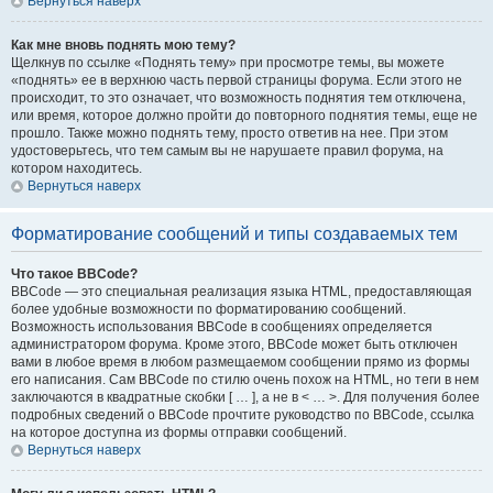
Вернуться наверх
Как мне вновь поднять мою тему?
Щелкнув по ссылке «Поднять тему» при просмотре темы, вы можете
«поднять» ее в верхнюю часть первой страницы форума. Если этого не
происходит, то это означает, что возможность поднятия тем отключена,
или время, которое должно пройти до повторного поднятия темы, еще не
прошло. Также можно поднять тему, просто ответив на нее. При этом
удостоверьтесь, что тем самым вы не нарушаете правил форума, на
котором находитесь.
Вернуться наверх
Форматирование сообщений и типы создаваемых тем
Что такое BBCode?
BBCode — это специальная реализация языка HTML, предоставляющая
более удобные возможности по форматированию сообщений.
Возможность использования BBCode в сообщениях определяется
администратором форума. Кроме этого, BBCode может быть отключен
вами в любое время в любом размещаемом сообщении прямо из формы
его написания. Сам BBCode по стилю очень похож на HTML, но теги в нем
заключаются в квадратные скобки [ … ], а не в < … >. Для получения более
подробных сведений о BBCode прочтите руководство по BBCode, ссылка
на которое доступна из формы отправки сообщений.
Вернуться наверх