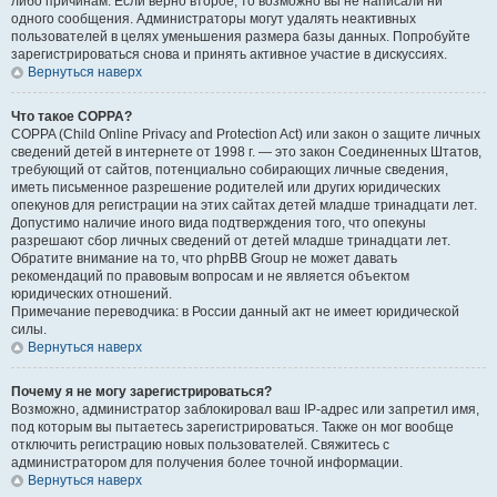
либо причинам. Если верно второе, то возможно вы не написали ни
одного сообщения. Администраторы могут удалять неактивных
пользователей в целях уменьшения размера базы данных. Попробуйте
зарегистрироваться снова и принять активное участие в дискуссиях.
Вернуться наверх
Что такое COPPA?
COPPA (Child Online Privacy and Protection Act) или закон о защите личных
сведений детей в интернете от 1998 г. — это закон Соединенных Штатов,
требующий от сайтов, потенциально собирающих личные сведения,
иметь письменное разрешение родителей или других юридических
опекунов для регистрации на этих сайтах детей младше тринадцати лет.
Допустимо наличие иного вида подтверждения того, что опекуны
разрешают сбор личных сведений от детей младше тринадцати лет.
Обратите внимание на то, что phpBB Group не может давать
рекомендаций по правовым вопросам и не является объектом
юридических отношений.
Примечание переводчика: в России данный акт не имеет юридической
силы.
Вернуться наверх
Почему я не могу зарегистрироваться?
Возможно, администратор заблокировал ваш IP-адрес или запретил имя,
под которым вы пытаетесь зарегистрироваться. Также он мог вообще
отключить регистрацию новых пользователей. Свяжитесь с
администратором для получения более точной информации.
Вернуться наверх