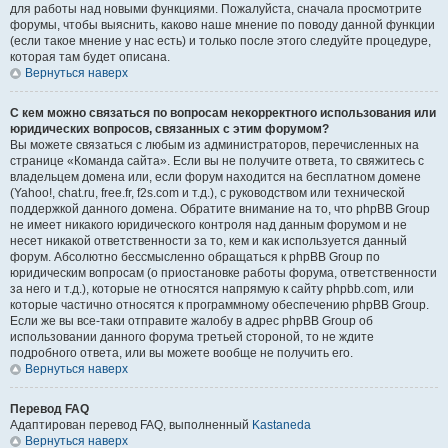
для работы над новыми функциями. Пожалуйста, сначала просмотрите
форумы, чтобы выяснить, каково наше мнение по поводу данной функции
(если такое мнение у нас есть) и только после этого следуйте процедуре,
которая там будет описана.
Вернуться наверх
С кем можно связаться по вопросам некорректного использования или
юридических вопросов, связанных с этим форумом?
Вы можете связаться с любым из администраторов, перечисленных на
странице «Команда сайта». Если вы не получите ответа, то свяжитесь с
владельцем домена или, если форум находится на бесплатном домене
(Yahoo!, chat.ru, free.fr, f2s.com и т.д.), с руководством или технической
поддержкой данного домена. Обратите внимание на то, что phpBB Group
не имеет никакого юридического контроля над данным форумом и не
несет никакой ответственности за то, кем и как используется данный
форум. Абсолютно бессмысленно обращаться к phpBB Group по
юридическим вопросам (о приостановке работы форума, ответственности
за него и т.д.), которые не относятся напрямую к сайту phpbb.com, или
которые частично относятся к программному обеспечению phpBB Group.
Если же вы все-таки отправите жалобу в адрес phpBB Group об
использовании данного форума третьей стороной, то не ждите
подробного ответа, или вы можете вообще не получить его.
Вернуться наверх
Перевод FAQ
Адаптирован перевод FAQ, выполненный
Kastaneda
Вернуться наверх