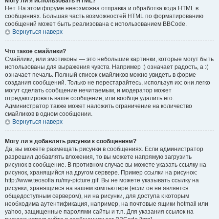
Могу ли я использовать HTML?
Нет. На этом форуме невозможна отправка и обработка кода HTML в
сообщениях. Большая часть возможностей HTML по форматированию
сообщений может быть реализована с использованием BBCode.
Вернуться наверх
Что такое смайлики?
Смайлики, или эмотиконы — это небольшие картинки, которые могут быть
использованы для выражения чувств. Например :) означает радость, а :(
означает печаль. Полный список смайликов можно увидеть в форме
создания сообщений. Только не перестарайтесь, используя их: они легко
могут сделать сообщение нечитаемым, и модератор может
отредактировать ваше сообщение, или вообще удалить его.
Администратор также может наложить ограничение на количество
смайликов в одном сообщении.
Вернуться наверх
Могу ли я добавлять рисунки к сообщениям?
Да, вы можете размещать рисунки в сообщениях. Если администратор
разрешил добавлять вложения, то вы можете напрямую загрузить
рисунок в сообщение. В противном случае вы можете указать ссылку на
рисунок, хранящийся на другом сервере. Пример ссылки на рисунок:
http://www.teosofia.ru/my-picture.gif. Вы не можете указывать ссылку на
рисунки, хранящиеся на вашем компьютере (если он не является
общедоступным сервером), ни на рисунки, для доступа к которым
необходима аутентификация, например, на почтовые ящики hotmail или
yahoo, защищенные паролями сайты и т.п. Для указания ссылок на