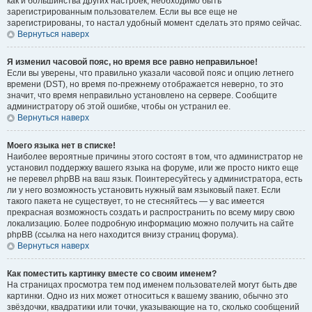
как и большинства других настроек, необходимо быть
зарегистрированным пользователем. Если вы все еще не
зарегистрированы, то настал удобный момент сделать это прямо сейчас.
Вернуться наверх
Я изменил часовой пояс, но время все равно неправильное!
Если вы уверены, что правильно указали часовой пояс и опцию летнего
времени (
DST
), но время по-прежнему отображается неверно, то это
значит, что время неправильно установлено на сервере. Сообщите
администратору об этой ошибке, чтобы он устранил ее.
Вернуться наверх
Моего языка нет в списке!
Наиболее вероятные причины этого состоят в том, что администратор не
установил поддержку вашего языка на форуме, или же просто никто еще
не перевел phpBB на ваш язык. Поинтересуйтесь у администратора, есть
ли у него возможность установить нужный вам языковый пакет. Если
такого пакета не существует, то не стесняйтесь — у вас имеется
прекрасная возможность создать и распространить по всему миру свою
локализацию. Более подробную информацию можно получить на сайте
phpBB (ссылка на него находится внизу страниц форума).
Вернуться наверх
Как поместить картинку вместе со своим именем?
На страницах просмотра тем под именем пользователей могут быть две
картинки. Одно из них может относиться к вашему званию, обычно это
звёздочки, квадратики или точки, указывающие на то, сколько сообщений