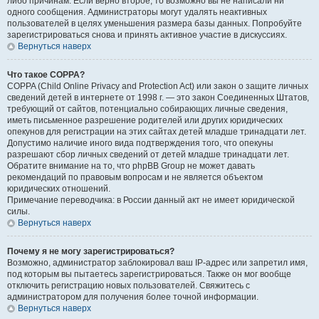
либо причинам. Если верно второе, то возможно вы не написали ни
одного сообщения. Администраторы могут удалять неактивных
пользователей в целях уменьшения размера базы данных. Попробуйте
зарегистрироваться снова и принять активное участие в дискуссиях.
Вернуться наверх
Что такое COPPA?
COPPA (Child Online Privacy and Protection Act) или закон о защите личных
сведений детей в интернете от 1998 г. — это закон Соединенных Штатов,
требующий от сайтов, потенциально собирающих личные сведения,
иметь письменное разрешение родителей или других юридических
опекунов для регистрации на этих сайтах детей младше тринадцати лет.
Допустимо наличие иного вида подтверждения того, что опекуны
разрешают сбор личных сведений от детей младше тринадцати лет.
Обратите внимание на то, что phpBB Group не может давать
рекомендаций по правовым вопросам и не является объектом
юридических отношений.
Примечание переводчика: в России данный акт не имеет юридической
силы.
Вернуться наверх
Почему я не могу зарегистрироваться?
Возможно, администратор заблокировал ваш IP-адрес или запретил имя,
под которым вы пытаетесь зарегистрироваться. Также он мог вообще
отключить регистрацию новых пользователей. Свяжитесь с
администратором для получения более точной информации.
Вернуться наверх