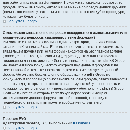
для работы над новыми функциями. Пожалуйста, сначала просмотрите
форумы, чтобы выяснить, каково наше мнение по поводу данной функции
(если такое мнение у нас есть) и только после этого следуйте процедуре,
которая там будет описана.
Вернуться наверх
С кем можно связаться по вопросам некорректного использования или
юридических вопросов, связанных с этим форумом?
Вы можете связаться с любым из администраторов, перечисленных на
странице «Команда сайта». Если вы не получите ответа, то свяжитесь с
владельцем домена или, если форум находится на бесплатном домене
(Yahoo!, chat.ru, free.fr, f2s.com и т.д.), с руководством или технической
поддержкой данного домена. Обратите внимание на то, что phpBB Group
не имеет никакого юридического контроля над данным форумом и не
несет никакой ответственности за то, кем и как используется данный
форум. Абсолютно бессмысленно обращаться к phpBB Group по
юридическим вопросам (о приостановке работы форума, ответственности
за него и т.д.), которые не относятся напрямую к сайту phpbb.com, или
которые частично относятся к программному обеспечению phpBB Group.
Если же вы все-таки отправите жалобу в адрес phpBB Group об
использовании данного форума третьей стороной, то не ждите
подробного ответа, или вы можете вообще не получить его.
Вернуться наверх
Перевод FAQ
Адаптирован перевод FAQ, выполненный
Kastaneda
Вернуться наверх