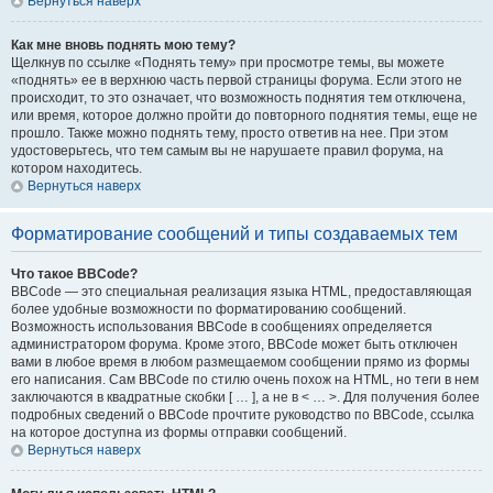
Вернуться наверх
Как мне вновь поднять мою тему?
Щелкнув по ссылке «Поднять тему» при просмотре темы, вы можете
«поднять» ее в верхнюю часть первой страницы форума. Если этого не
происходит, то это означает, что возможность поднятия тем отключена,
или время, которое должно пройти до повторного поднятия темы, еще не
прошло. Также можно поднять тему, просто ответив на нее. При этом
удостоверьтесь, что тем самым вы не нарушаете правил форума, на
котором находитесь.
Вернуться наверх
Форматирование сообщений и типы создаваемых тем
Что такое BBCode?
BBCode — это специальная реализация языка HTML, предоставляющая
более удобные возможности по форматированию сообщений.
Возможность использования BBCode в сообщениях определяется
администратором форума. Кроме этого, BBCode может быть отключен
вами в любое время в любом размещаемом сообщении прямо из формы
его написания. Сам BBCode по стилю очень похож на HTML, но теги в нем
заключаются в квадратные скобки [ … ], а не в < … >. Для получения более
подробных сведений о BBCode прочтите руководство по BBCode, ссылка
на которое доступна из формы отправки сообщений.
Вернуться наверх