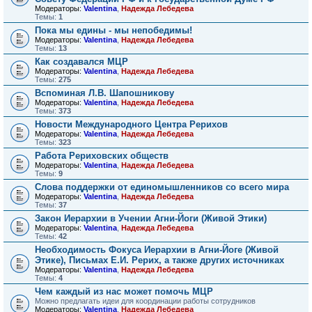
Модераторы:
Valentina
,
Надежда Лебедева
Темы:
1
Пока мы едины - мы непобедимы!
Модераторы:
Valentina
,
Надежда Лебедева
Темы:
13
Как создавался МЦР
Модераторы:
Valentina
,
Надежда Лебедева
Темы:
275
Вспоминая Л.В. Шапошникову
Модераторы:
Valentina
,
Надежда Лебедева
Темы:
373
Новости Международного Центра Рерихов
Модераторы:
Valentina
,
Надежда Лебедева
Темы:
323
Работа Рериховских обществ
Модераторы:
Valentina
,
Надежда Лебедева
Темы:
9
Слова поддержки от единомышленников со всего мира
Модераторы:
Valentina
,
Надежда Лебедева
Темы:
37
Закон Иерархии в Учении Агни-Йоги (Живой Этики)
Модераторы:
Valentina
,
Надежда Лебедева
Темы:
42
Необходимость Фокуса Иерархии в Агни-Йоге (Живой
Этике), Письмах Е.И. Рерих, а также других источниках
Модераторы:
Valentina
,
Надежда Лебедева
Темы:
4
Чем каждый из нас может помочь МЦР
Можно предлагать идеи для координации работы сотрудников
Модераторы:
Valentina
,
Надежда Лебедева