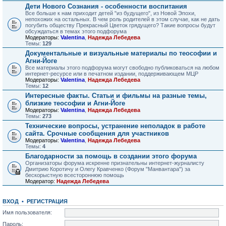
Дети Нового Сознания - особенности воспитания
Все больше к нам приходит детей "из будущего", из Новой Эпохи,
непохожих на остальных. В чем роль родителей в этом случае, как не дать
погубить обществу Прекрасный Цветок грядущего? Такие вопросы будут
обсуждаться в темах этого подфорума
Модераторы:
Valentina
,
Надежда Лебедева
Темы:
129
Документальные и визуальные материалы по теософии и
Агни-Йоге
Все материалы этого подфорума могут свободно публиковаться на любом
интернет-ресурсе или в печатном издании, поддерживающем МЦР
Модераторы:
Valentina
,
Надежда Лебедева
Темы:
12
Интересные факты. Статьи и фильмы на разные темы,
близкие теософии и Агни-Йоге
Модераторы:
Valentina
,
Надежда Лебедева
Темы:
273
Технические вопросы, устранение неполадок в работе
сайта. Срочные сообщения для участников
Модераторы:
Valentina
,
Надежда Лебедева
Темы:
4
Благодарности за помощь в создании этого форума
Организаторы форума искренне признательны интернет-журналисту
Дмитрию Коротичу и Олегу Кравченко (Форум "Манвантара") за
бескорыстную всестороннюю помощь
Модератор:
Надежда Лебедева
ВХОД
•
РЕГИСТРАЦИЯ
Имя пользователя:
Пароль: