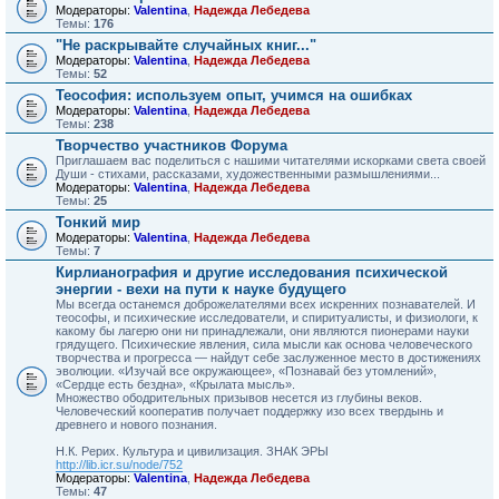
Модераторы:
Valentina
,
Надежда Лебедева
Темы:
176
"Не раскрывайте случайных книг..."
Модераторы:
Valentina
,
Надежда Лебедева
Темы:
52
Теософия: используем опыт, учимся на ошибках
Модераторы:
Valentina
,
Надежда Лебедева
Темы:
238
Творчество участников Форума
Приглашаем вас поделиться с нашими читателями искорками света своей
Души - стихами, рассказами, художественными размышлениями...
Модераторы:
Valentina
,
Надежда Лебедева
Темы:
25
Тонкий мир
Модераторы:
Valentina
,
Надежда Лебедева
Темы:
7
Кирлианография и другие исследования психической
энергии - вехи на пути к науке будущего
Мы всегда останемся доброжелателями всех искренних познавателей. И
теософы, и психические исследователи, и спи­ритуалисты, и физиологи, к
какому бы лагерю они ни принад­лежали, они являются пионерами науки
грядущего. Психичес­кие явления, сила мысли как основа человеческого
творчества и прогресса — найдут себе заслуженное место в достижениях
эволюции. «Изучай все окружающее», «Познавай без утомле­ний»,
«Сердце есть бездна», «Крылата мысль».
Множество ободрительных призывов несется из глубины веков.
Человеческий кооператив получает поддержку изо всех твердынь и
древнего и нового познания.
Н.К. Рерих. Культура и цивилизация. ЗНАК ЭРЫ
http://lib.icr.su/node/752
Модераторы:
Valentina
,
Надежда Лебедева
Темы:
47