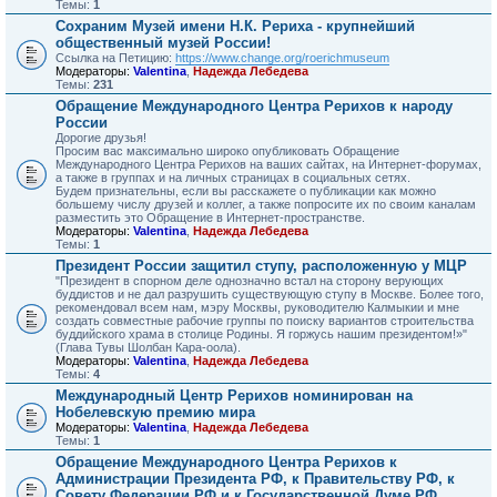
Темы:
1
Сохраним Музей имени Н.К. Рериха - крупнейший
общественный музей России!
Ссылка на Петицию:
https://www.change.org/roerichmuseum
Модераторы:
Valentina
,
Надежда Лебедева
Темы:
231
Обращение Международного Центра Рерихов к народу
России
Дорогие друзья!
Просим вас максимально широко опубликовать Обращение
Международного Центра Рерихов на ваших сайтах, на Интернет-форумах,
а также в группах и на личных страницах в социальных сетях.
Будем признательны, если вы расскажете о публикации как можно
большему числу друзей и коллег, а также попросите их по своим каналам
разместить это Обращение в Интернет-пространстве.
Модераторы:
Valentina
,
Надежда Лебедева
Темы:
1
Президент России защитил ступу, расположенную у МЦР
"Президент в спорном деле однозначно встал на сторону верующих
буддистов и не дал разрушить существующую ступу в Москве. Более того,
рекомендовал всем нам, мэру Москвы, руководителю Калмыкии и мне
создать совместные рабочие группы по поиску вариантов строительства
буддийского храма в столице Родины. Я горжусь нашим президентом!»"
(Глава Тувы Шолбан Кара-оола).
Модераторы:
Valentina
,
Надежда Лебедева
Темы:
4
Международный Центр Рерихов номинирован на
Нобелевскую премию мира
Модераторы:
Valentina
,
Надежда Лебедева
Темы:
1
Обращение Международного Центра Рерихов к
Администрации Президента РФ, к Правительству РФ, к
Совету Федерации РФ и к Государственной Думе РФ