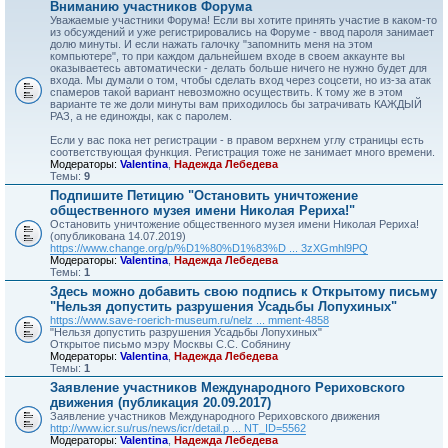
Вниманию участников Форума
Уважаемые участники Форума! Если вы хотите принять участие в каком-то
из обсуждений и уже регистрировались на Форуме - ввод пароля занимает
долю минуты. И если нажать галочку "запомнить меня на этом
компьютере", то при каждом дальнейшем входе в своем аккаунте вы
оказываетесь автоматически - делать больше ничего не нужно будет для
входа. Мы думали о том, чтобы сделать вход через соцсети, но из-за атак
спамеров такой вариант невозможно осуществить. К тому же в этом
варианте те же доли минуты вам приходилось бы затрачивать КАЖДЫЙ
РАЗ, а не единожды, как с паролем.
Если у вас пока нет регистрации - в правом верхнем углу страницы есть
соответствующая функция. Регистрация тоже не занимает много времени.
Модераторы:
Valentina
,
Надежда Лебедева
Темы:
9
Подпишите Петицию "Остановить уничтожение
общественного музея имени Николая Рериха!"
Остановить уничтожение общественного музея имени Николая Рериха!
(опубликована 14.07.2019)
https://www.change.org/p/%D1%80%D1%83%D ... 3zXGmhl9PQ
Модераторы:
Valentina
,
Надежда Лебедева
Темы:
1
Здесь можно добавить свою подпись к Открытому письму
"Нельзя допустить разрушения Усадьбы Лопухиных"
https://www.save-roerich-museum.ru/nelz ... mment-4858
"Нельзя допустить разрушения Усадьбы Лопухиных"
Открытое письмо мэру Москвы С.С. Собянину
Модераторы:
Valentina
,
Надежда Лебедева
Темы:
1
Заявление участников Международного Рериховского
движения (публикация 20.09.2017)
Заявление участников Международного Рериховского движения
http://www.icr.su/rus/news/icr/detail.p ... NT_ID=5562
Модераторы:
Valentina
,
Надежда Лебедева