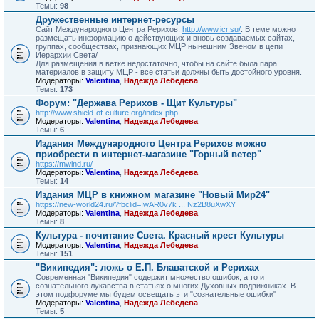
Темы:
98
Дружественные интернет-ресурсы
Сайт Международного Центра Рерихов:
http://www.icr.su/
. В теме можно
размещать информацию о действующих и вновь создаваемых сайтах,
группах, сообществах, признающих МЦР нынешним Звеном в цепи
Иерархии Света/
Для размещения в ветке недостаточно, чтобы на сайте была пара
материалов в защиту МЦР - все статьи должны быть достойного уровня.
Модераторы:
Valentina
,
Надежда Лебедева
Темы:
173
Форум: "Держава Рерихов - Щит Культуры"
http://www.shield-of-culture.org/index.php
Модераторы:
Valentina
,
Надежда Лебедева
Темы:
6
Издания Международного Центра Рерихов можно
приобрести в интернет-магазине "Горный ветер"
https://mwind.ru/
Модераторы:
Valentina
,
Надежда Лебедева
Темы:
14
Издания МЦР в книжном магазине "Новый Мир24"
https://new-world24.ru/?fbclid=IwAR0v7k ... Nz2B8uXwXY
Модераторы:
Valentina
,
Надежда Лебедева
Темы:
8
Культура - почитание Света. Красный крест Культуры
Модераторы:
Valentina
,
Надежда Лебедева
Темы:
151
"Википедия": ложь о Е.П. Блаватской и Рерихах
Современная "Википедия" содержит множество ошибок, а то и
сознательного лукавства в статьях о многих Духовных подвижниках. В
этом подфоруме мы будем освещать эти "сознательные ошибки"
Модераторы:
Valentina
,
Надежда Лебедева
Темы:
5