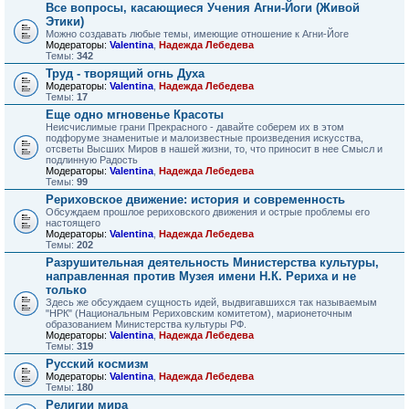
Все вопросы, касающиеся Учения Агни-Йоги (Живой
Этики)
Можно создавать любые темы, имеющие отношение к Агни-Йоге
Модераторы:
Valentina
,
Надежда Лебедева
Темы:
342
Труд - творящий огнь Духа
Модераторы:
Valentina
,
Надежда Лебедева
Темы:
17
Еще одно мгновенье Красоты
Неисчислимые грани Прекрасного - давайте соберем их в этом
подфоруме знаменитые и малоизвестные произведения искусства,
отсветы Высших Миров в нашей жизни, то, что приносит в нее Смысл и
подлинную Радость
Модераторы:
Valentina
,
Надежда Лебедева
Темы:
99
Рериховское движение: история и современность
Обсуждаем прошлое рериховского движения и острые проблемы его
настоящего
Модераторы:
Valentina
,
Надежда Лебедева
Темы:
202
Разрушительная деятельность Министерства культуры,
направленная против Музея имени Н.К. Рериха и не
только
Здесь же обсуждаем сущность идей, выдвигавшихся так называемым
"НРК" (Национальным Рериховским комитетом), марионеточным
образованием Министерства культуры РФ.
Модераторы:
Valentina
,
Надежда Лебедева
Темы:
319
Русский космизм
Модераторы:
Valentina
,
Надежда Лебедева
Темы:
180
Религии мира