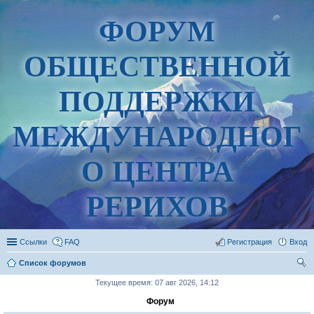
ФОРУМ
ОБЩЕСТВЕННОЙ
ПОДДЕРЖКИ
МЕЖДУНАРОДНОГ
О ЦЕНТРА
РЕРИХОВ
Ссылки
FAQ
Регистрация
Вход
Список форумов
ои
Текущее время: 07 авг 2026, 14:12
ск
Форум