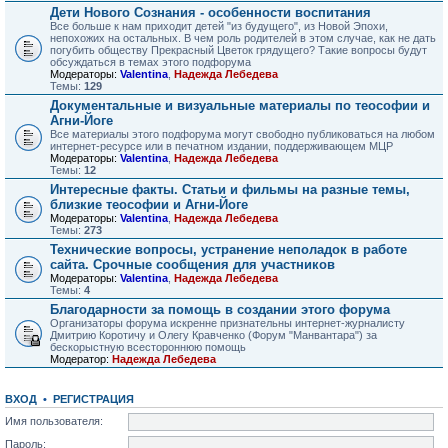
Дети Нового Сознания - особенности воспитания
Все больше к нам приходит детей "из будущего", из Новой Эпохи,
непохожих на остальных. В чем роль родителей в этом случае, как не дать
погубить обществу Прекрасный Цветок грядущего? Такие вопросы будут
обсуждаться в темах этого подфорума
Модераторы:
Valentina
,
Надежда Лебедева
Темы:
129
Документальные и визуальные материалы по теософии и
Агни-Йоге
Все материалы этого подфорума могут свободно публиковаться на любом
интернет-ресурсе или в печатном издании, поддерживающем МЦР
Модераторы:
Valentina
,
Надежда Лебедева
Темы:
12
Интересные факты. Статьи и фильмы на разные темы,
близкие теософии и Агни-Йоге
Модераторы:
Valentina
,
Надежда Лебедева
Темы:
273
Технические вопросы, устранение неполадок в работе
сайта. Срочные сообщения для участников
Модераторы:
Valentina
,
Надежда Лебедева
Темы:
4
Благодарности за помощь в создании этого форума
Организаторы форума искренне признательны интернет-журналисту
Дмитрию Коротичу и Олегу Кравченко (Форум "Манвантара") за
бескорыстную всестороннюю помощь
Модератор:
Надежда Лебедева
ВХОД
•
РЕГИСТРАЦИЯ
Имя пользователя:
Пароль: