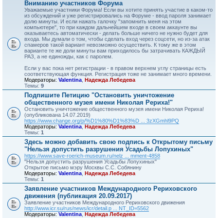
Вниманию участников Форума
Уважаемые участники Форума! Если вы хотите принять участие в каком-то
из обсуждений и уже регистрировались на Форуме - ввод пароля занимает
долю минуты. И если нажать галочку "запомнить меня на этом
компьютере", то при каждом дальнейшем входе в своем аккаунте вы
оказываетесь автоматически - делать больше ничего не нужно будет для
входа. Мы думали о том, чтобы сделать вход через соцсети, но из-за атак
спамеров такой вариант невозможно осуществить. К тому же в этом
варианте те же доли минуты вам приходилось бы затрачивать КАЖДЫЙ
РАЗ, а не единожды, как с паролем.
Если у вас пока нет регистрации - в правом верхнем углу страницы есть
соответствующая функция. Регистрация тоже не занимает много времени.
Модераторы:
Valentina
,
Надежда Лебедева
Темы:
9
Подпишите Петицию "Остановить уничтожение
общественного музея имени Николая Рериха!"
Остановить уничтожение общественного музея имени Николая Рериха!
(опубликована 14.07.2019)
https://www.change.org/p/%D1%80%D1%83%D ... 3zXGmhl9PQ
Модераторы:
Valentina
,
Надежда Лебедева
Темы:
1
Здесь можно добавить свою подпись к Открытому письму
"Нельзя допустить разрушения Усадьбы Лопухиных"
https://www.save-roerich-museum.ru/nelz ... mment-4858
"Нельзя допустить разрушения Усадьбы Лопухиных"
Открытое письмо мэру Москвы С.С. Собянину
Модераторы:
Valentina
,
Надежда Лебедева
Темы:
1
Заявление участников Международного Рериховского
движения (публикация 20.09.2017)
Заявление участников Международного Рериховского движения
http://www.icr.su/rus/news/icr/detail.p ... NT_ID=5562
Модераторы:
Valentina
,
Надежда Лебедева