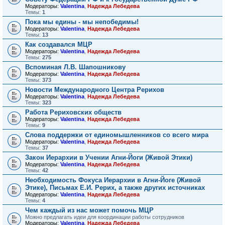
Модераторы:
Valentina
,
Надежда Лебедева
Темы:
1
Пока мы едины - мы непобедимы!
Модераторы:
Valentina
,
Надежда Лебедева
Темы:
13
Как создавался МЦР
Модераторы:
Valentina
,
Надежда Лебедева
Темы:
275
Вспоминая Л.В. Шапошникову
Модераторы:
Valentina
,
Надежда Лебедева
Темы:
373
Новости Международного Центра Рерихов
Модераторы:
Valentina
,
Надежда Лебедева
Темы:
323
Работа Рериховских обществ
Модераторы:
Valentina
,
Надежда Лебедева
Темы:
9
Слова поддержки от единомышленников со всего мира
Модераторы:
Valentina
,
Надежда Лебедева
Темы:
37
Закон Иерархии в Учении Агни-Йоги (Живой Этики)
Модераторы:
Valentina
,
Надежда Лебедева
Темы:
42
Необходимость Фокуса Иерархии в Агни-Йоге (Живой
Этике), Письмах Е.И. Рерих, а также других источниках
Модераторы:
Valentina
,
Надежда Лебедева
Темы:
4
Чем каждый из нас может помочь МЦР
Можно предлагать идеи для координации работы сотрудников
Модераторы:
Valentina
,
Надежда Лебедева