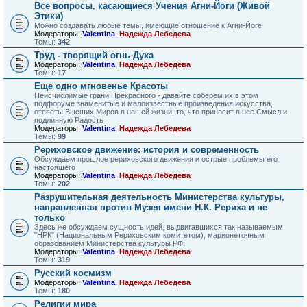
Все вопросы, касающиеся Учения Агни-Йоги (Живой
Этики)
Можно создавать любые темы, имеющие отношение к Агни-Йоге
Модераторы:
Valentina
,
Надежда Лебедева
Темы:
342
Труд - творящий огнь Духа
Модераторы:
Valentina
,
Надежда Лебедева
Темы:
17
Еще одно мгновенье Красоты
Неисчислимые грани Прекрасного - давайте соберем их в этом
подфоруме знаменитые и малоизвестные произведения искусства,
отсветы Высших Миров в нашей жизни, то, что приносит в нее Смысл и
подлинную Радость
Модераторы:
Valentina
,
Надежда Лебедева
Темы:
99
Рериховское движение: история и современность
Обсуждаем прошлое рериховского движения и острые проблемы его
настоящего
Модераторы:
Valentina
,
Надежда Лебедева
Темы:
202
Разрушительная деятельность Министерства культуры,
направленная против Музея имени Н.К. Рериха и не
только
Здесь же обсуждаем сущность идей, выдвигавшихся так называемым
"НРК" (Национальным Рериховским комитетом), марионеточным
образованием Министерства культуры РФ.
Модераторы:
Valentina
,
Надежда Лебедева
Темы:
319
Русский космизм
Модераторы:
Valentina
,
Надежда Лебедева
Темы:
180
Религии мира