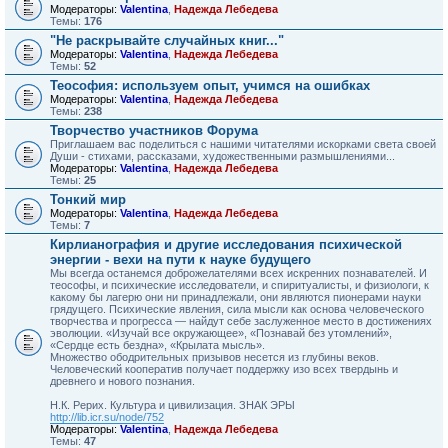
Модераторы:
Valentina
,
Надежда Лебедева
Темы:
176
"Не раскрывайте случайных книг..."
Модераторы:
Valentina
,
Надежда Лебедева
Темы:
52
Теософия: используем опыт, учимся на ошибках
Модераторы:
Valentina
,
Надежда Лебедева
Темы:
238
Творчество участников Форума
Приглашаем вас поделиться с нашими читателями искорками света своей
Души - стихами, рассказами, художественными размышлениями...
Модераторы:
Valentina
,
Надежда Лебедева
Темы:
25
Тонкий мир
Модераторы:
Valentina
,
Надежда Лебедева
Темы:
7
Кирлианография и другие исследования психической
энергии - вехи на пути к науке будущего
Мы всегда останемся доброжелателями всех искренних познавателей. И
теософы, и психические исследователи, и спи­ритуалисты, и физиологи, к
какому бы лагерю они ни принад­лежали, они являются пионерами науки
грядущего. Психичес­кие явления, сила мысли как основа человеческого
творчества и прогресса — найдут себе заслуженное место в достижениях
эволюции. «Изучай все окружающее», «Познавай без утомле­ний»,
«Сердце есть бездна», «Крылата мысль».
Множество ободрительных призывов несется из глубины веков.
Человеческий кооператив получает поддержку изо всех твердынь и
древнего и нового познания.
Н.К. Рерих. Культура и цивилизация. ЗНАК ЭРЫ
http://lib.icr.su/node/752
Модераторы:
Valentina
,
Надежда Лебедева
Темы:
47