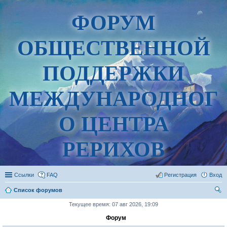
ФОРУМ
ОБЩЕСТВЕННОЙ
ПОДДЕРЖКИ
МЕЖДУНАРОДНОГ
О ЦЕНТРА
РЕРИХОВ
Ссылки
FAQ
Регистрация
Вход
Список форумов
ои
Текущее время: 07 авг 2026, 19:09
ск
Форум