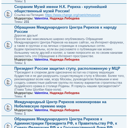
Темы:
1
Сохраним Музей имени Н.К. Рериха - крупнейший
общественный музей России!
Ссылка на Петицию:
https://www.change.org/roerichmuseum
Модераторы:
Valentina
,
Надежда Лебедева
Темы:
231
Обращение Международного Центра Рерихов к народу
России
Дорогие друзья!
Просим вас максимально широко опубликовать Обращение
Международного Центра Рерихов на ваших сайтах, на Интернет-форумах,
а также в группах и на личных страницах в социальных сетях.
Будем признательны, если вы расскажете о публикации как можно
большему числу друзей и коллег, а также попросите их по своим каналам
разместить это Обращение в Интернет-пространстве.
Модераторы:
Valentina
,
Надежда Лебедева
Темы:
1
Президент России защитил ступу, расположенную у МЦР
"Президент в спорном деле однозначно встал на сторону верующих
буддистов и не дал разрушить существующую ступу в Москве. Более того,
рекомендовал всем нам, мэру Москвы, руководителю Калмыкии и мне
создать совместные рабочие группы по поиску вариантов строительства
буддийского храма в столице Родины. Я горжусь нашим президентом!»"
(Глава Тувы Шолбан Кара-оола).
Модераторы:
Valentina
,
Надежда Лебедева
Темы:
4
Международный Центр Рерихов номинирован на
Нобелевскую премию мира
Модераторы:
Valentina
,
Надежда Лебедева
Темы:
1
Обращение Международного Центра Рерихов к
Администрации Президента РФ, к Правительству РФ, к
Совету Федерации РФ и к Государственной Думе РФ