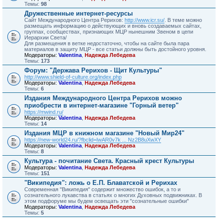
Темы:
98
Дружественные интернет-ресурсы
Сайт Международного Центра Рерихов:
http://www.icr.su/
. В теме можно
размещать информацию о действующих и вновь создаваемых сайтах,
группах, сообществах, признающих МЦР нынешним Звеном в цепи
Иерархии Света/
Для размещения в ветке недостаточно, чтобы на сайте была пара
материалов в защиту МЦР - все статьи должны быть достойного уровня.
Модераторы:
Valentina
,
Надежда Лебедева
Темы:
173
Форум: "Держава Рерихов - Щит Культуры"
http://www.shield-of-culture.org/index.php
Модераторы:
Valentina
,
Надежда Лебедева
Темы:
6
Издания Международного Центра Рерихов можно
приобрести в интернет-магазине "Горный ветер"
https://mwind.ru/
Модераторы:
Valentina
,
Надежда Лебедева
Темы:
14
Издания МЦР в книжном магазине "Новый Мир24"
https://new-world24.ru/?fbclid=IwAR0v7k ... Nz2B8uXwXY
Модераторы:
Valentina
,
Надежда Лебедева
Темы:
8
Культура - почитание Света. Красный крест Культуры
Модераторы:
Valentina
,
Надежда Лебедева
Темы:
151
"Википедия": ложь о Е.П. Блаватской и Рерихах
Современная "Википедия" содержит множество ошибок, а то и
сознательного лукавства в статьях о многих Духовных подвижниках. В
этом подфоруме мы будем освещать эти "сознательные ошибки"
Модераторы:
Valentina
,
Надежда Лебедева
Темы:
5