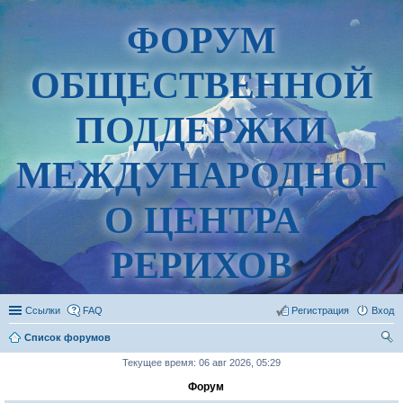
ФОРУМ
ОБЩЕСТВЕННОЙ
ПОДДЕРЖКИ
МЕЖДУНАРОДНОГ
О ЦЕНТРА
РЕРИХОВ
Ссылки
FAQ
Регистрация
Вход
Список форумов
ои
Текущее время: 06 авг 2026, 05:29
ск
Форум