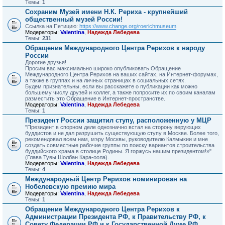
Темы:
1
Сохраним Музей имени Н.К. Рериха - крупнейший
общественный музей России!
Ссылка на Петицию:
https://www.change.org/roerichmuseum
Модераторы:
Valentina
,
Надежда Лебедева
Темы:
231
Обращение Международного Центра Рерихов к народу
России
Дорогие друзья!
Просим вас максимально широко опубликовать Обращение
Международного Центра Рерихов на ваших сайтах, на Интернет-форумах,
а также в группах и на личных страницах в социальных сетях.
Будем признательны, если вы расскажете о публикации как можно
большему числу друзей и коллег, а также попросите их по своим каналам
разместить это Обращение в Интернет-пространстве.
Модераторы:
Valentina
,
Надежда Лебедева
Темы:
1
Президент России защитил ступу, расположенную у МЦР
"Президент в спорном деле однозначно встал на сторону верующих
буддистов и не дал разрушить существующую ступу в Москве. Более того,
рекомендовал всем нам, мэру Москвы, руководителю Калмыкии и мне
создать совместные рабочие группы по поиску вариантов строительства
буддийского храма в столице Родины. Я горжусь нашим президентом!»"
(Глава Тувы Шолбан Кара-оола).
Модераторы:
Valentina
,
Надежда Лебедева
Темы:
4
Международный Центр Рерихов номинирован на
Нобелевскую премию мира
Модераторы:
Valentina
,
Надежда Лебедева
Темы:
1
Обращение Международного Центра Рерихов к
Администрации Президента РФ, к Правительству РФ, к
Совету Федерации РФ и к Государственной Думе РФ