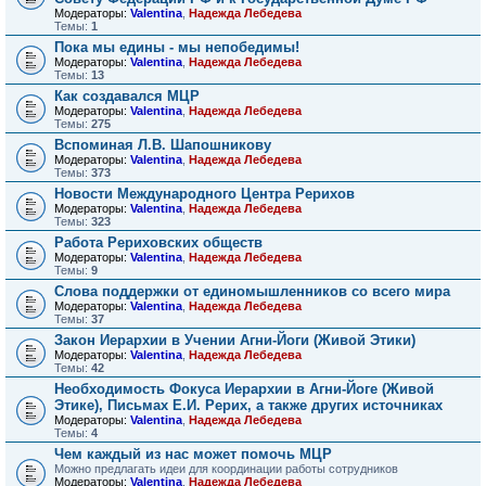
Модераторы:
Valentina
,
Надежда Лебедева
Темы:
1
Пока мы едины - мы непобедимы!
Модераторы:
Valentina
,
Надежда Лебедева
Темы:
13
Как создавался МЦР
Модераторы:
Valentina
,
Надежда Лебедева
Темы:
275
Вспоминая Л.В. Шапошникову
Модераторы:
Valentina
,
Надежда Лебедева
Темы:
373
Новости Международного Центра Рерихов
Модераторы:
Valentina
,
Надежда Лебедева
Темы:
323
Работа Рериховских обществ
Модераторы:
Valentina
,
Надежда Лебедева
Темы:
9
Слова поддержки от единомышленников со всего мира
Модераторы:
Valentina
,
Надежда Лебедева
Темы:
37
Закон Иерархии в Учении Агни-Йоги (Живой Этики)
Модераторы:
Valentina
,
Надежда Лебедева
Темы:
42
Необходимость Фокуса Иерархии в Агни-Йоге (Живой
Этике), Письмах Е.И. Рерих, а также других источниках
Модераторы:
Valentina
,
Надежда Лебедева
Темы:
4
Чем каждый из нас может помочь МЦР
Можно предлагать идеи для координации работы сотрудников
Модераторы:
Valentina
,
Надежда Лебедева