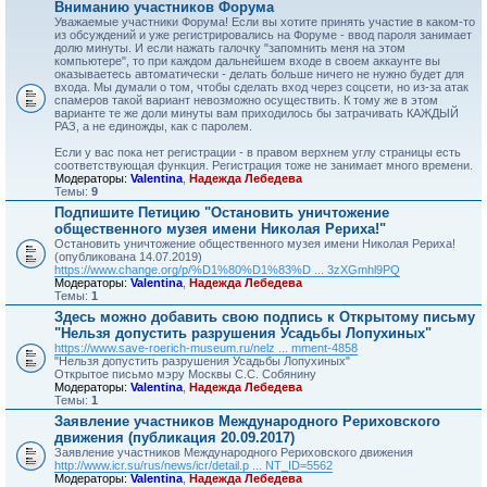
Вниманию участников Форума
Уважаемые участники Форума! Если вы хотите принять участие в каком-то
из обсуждений и уже регистрировались на Форуме - ввод пароля занимает
долю минуты. И если нажать галочку "запомнить меня на этом
компьютере", то при каждом дальнейшем входе в своем аккаунте вы
оказываетесь автоматически - делать больше ничего не нужно будет для
входа. Мы думали о том, чтобы сделать вход через соцсети, но из-за атак
спамеров такой вариант невозможно осуществить. К тому же в этом
варианте те же доли минуты вам приходилось бы затрачивать КАЖДЫЙ
РАЗ, а не единожды, как с паролем.
Если у вас пока нет регистрации - в правом верхнем углу страницы есть
соответствующая функция. Регистрация тоже не занимает много времени.
Модераторы:
Valentina
,
Надежда Лебедева
Темы:
9
Подпишите Петицию "Остановить уничтожение
общественного музея имени Николая Рериха!"
Остановить уничтожение общественного музея имени Николая Рериха!
(опубликована 14.07.2019)
https://www.change.org/p/%D1%80%D1%83%D ... 3zXGmhl9PQ
Модераторы:
Valentina
,
Надежда Лебедева
Темы:
1
Здесь можно добавить свою подпись к Открытому письму
"Нельзя допустить разрушения Усадьбы Лопухиных"
https://www.save-roerich-museum.ru/nelz ... mment-4858
"Нельзя допустить разрушения Усадьбы Лопухиных"
Открытое письмо мэру Москвы С.С. Собянину
Модераторы:
Valentina
,
Надежда Лебедева
Темы:
1
Заявление участников Международного Рериховского
движения (публикация 20.09.2017)
Заявление участников Международного Рериховского движения
http://www.icr.su/rus/news/icr/detail.p ... NT_ID=5562
Модераторы:
Valentina
,
Надежда Лебедева