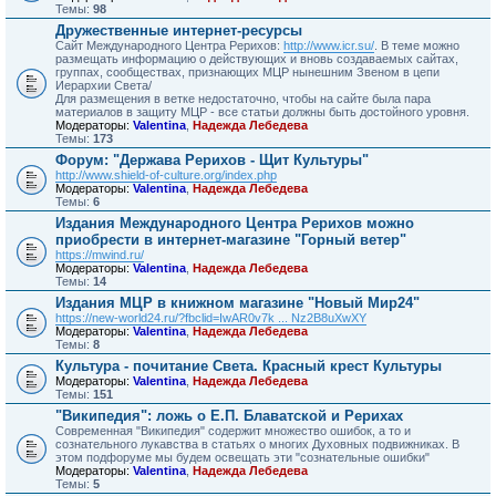
Темы:
98
Дружественные интернет-ресурсы
Сайт Международного Центра Рерихов:
http://www.icr.su/
. В теме можно
размещать информацию о действующих и вновь создаваемых сайтах,
группах, сообществах, признающих МЦР нынешним Звеном в цепи
Иерархии Света/
Для размещения в ветке недостаточно, чтобы на сайте была пара
материалов в защиту МЦР - все статьи должны быть достойного уровня.
Модераторы:
Valentina
,
Надежда Лебедева
Темы:
173
Форум: "Держава Рерихов - Щит Культуры"
http://www.shield-of-culture.org/index.php
Модераторы:
Valentina
,
Надежда Лебедева
Темы:
6
Издания Международного Центра Рерихов можно
приобрести в интернет-магазине "Горный ветер"
https://mwind.ru/
Модераторы:
Valentina
,
Надежда Лебедева
Темы:
14
Издания МЦР в книжном магазине "Новый Мир24"
https://new-world24.ru/?fbclid=IwAR0v7k ... Nz2B8uXwXY
Модераторы:
Valentina
,
Надежда Лебедева
Темы:
8
Культура - почитание Света. Красный крест Культуры
Модераторы:
Valentina
,
Надежда Лебедева
Темы:
151
"Википедия": ложь о Е.П. Блаватской и Рерихах
Современная "Википедия" содержит множество ошибок, а то и
сознательного лукавства в статьях о многих Духовных подвижниках. В
этом подфоруме мы будем освещать эти "сознательные ошибки"
Модераторы:
Valentina
,
Надежда Лебедева
Темы:
5