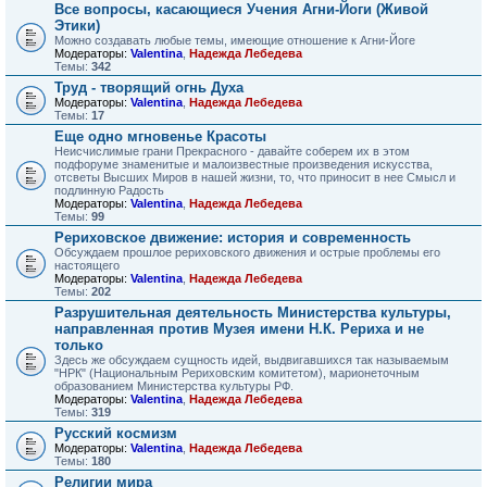
Все вопросы, касающиеся Учения Агни-Йоги (Живой
Этики)
Можно создавать любые темы, имеющие отношение к Агни-Йоге
Модераторы:
Valentina
,
Надежда Лебедева
Темы:
342
Труд - творящий огнь Духа
Модераторы:
Valentina
,
Надежда Лебедева
Темы:
17
Еще одно мгновенье Красоты
Неисчислимые грани Прекрасного - давайте соберем их в этом
подфоруме знаменитые и малоизвестные произведения искусства,
отсветы Высших Миров в нашей жизни, то, что приносит в нее Смысл и
подлинную Радость
Модераторы:
Valentina
,
Надежда Лебедева
Темы:
99
Рериховское движение: история и современность
Обсуждаем прошлое рериховского движения и острые проблемы его
настоящего
Модераторы:
Valentina
,
Надежда Лебедева
Темы:
202
Разрушительная деятельность Министерства культуры,
направленная против Музея имени Н.К. Рериха и не
только
Здесь же обсуждаем сущность идей, выдвигавшихся так называемым
"НРК" (Национальным Рериховским комитетом), марионеточным
образованием Министерства культуры РФ.
Модераторы:
Valentina
,
Надежда Лебедева
Темы:
319
Русский космизм
Модераторы:
Valentina
,
Надежда Лебедева
Темы:
180
Религии мира