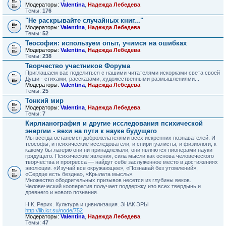
Модераторы:
Valentina
,
Надежда Лебедева
Темы:
176
"Не раскрывайте случайных книг..."
Модераторы:
Valentina
,
Надежда Лебедева
Темы:
52
Теософия: используем опыт, учимся на ошибках
Модераторы:
Valentina
,
Надежда Лебедева
Темы:
238
Творчество участников Форума
Приглашаем вас поделиться с нашими читателями искорками света своей
Души - стихами, рассказами, художественными размышлениями...
Модераторы:
Valentina
,
Надежда Лебедева
Темы:
25
Тонкий мир
Модераторы:
Valentina
,
Надежда Лебедева
Темы:
7
Кирлианография и другие исследования психической
энергии - вехи на пути к науке будущего
Мы всегда останемся доброжелателями всех искренних познавателей. И
теософы, и психические исследователи, и спи­ритуалисты, и физиологи, к
какому бы лагерю они ни принад­лежали, они являются пионерами науки
грядущего. Психичес­кие явления, сила мысли как основа человеческого
творчества и прогресса — найдут себе заслуженное место в достижениях
эволюции. «Изучай все окружающее», «Познавай без утомле­ний»,
«Сердце есть бездна», «Крылата мысль».
Множество ободрительных призывов несется из глубины веков.
Человеческий кооператив получает поддержку изо всех твердынь и
древнего и нового познания.
Н.К. Рерих. Культура и цивилизация. ЗНАК ЭРЫ
http://lib.icr.su/node/752
Модераторы:
Valentina
,
Надежда Лебедева
Темы:
47