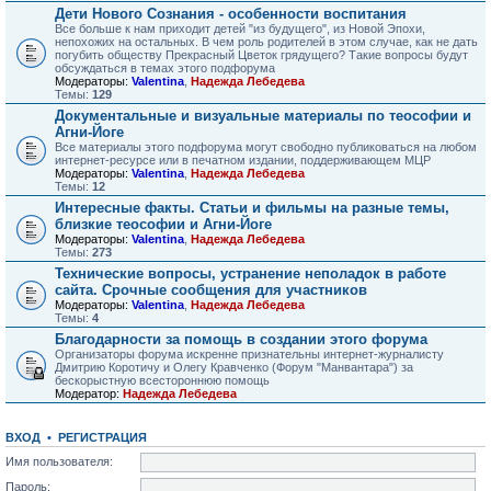
Дети Нового Сознания - особенности воспитания
Все больше к нам приходит детей "из будущего", из Новой Эпохи,
непохожих на остальных. В чем роль родителей в этом случае, как не дать
погубить обществу Прекрасный Цветок грядущего? Такие вопросы будут
обсуждаться в темах этого подфорума
Модераторы:
Valentina
,
Надежда Лебедева
Темы:
129
Документальные и визуальные материалы по теософии и
Агни-Йоге
Все материалы этого подфорума могут свободно публиковаться на любом
интернет-ресурсе или в печатном издании, поддерживающем МЦР
Модераторы:
Valentina
,
Надежда Лебедева
Темы:
12
Интересные факты. Статьи и фильмы на разные темы,
близкие теософии и Агни-Йоге
Модераторы:
Valentina
,
Надежда Лебедева
Темы:
273
Технические вопросы, устранение неполадок в работе
сайта. Срочные сообщения для участников
Модераторы:
Valentina
,
Надежда Лебедева
Темы:
4
Благодарности за помощь в создании этого форума
Организаторы форума искренне признательны интернет-журналисту
Дмитрию Коротичу и Олегу Кравченко (Форум "Манвантара") за
бескорыстную всестороннюю помощь
Модератор:
Надежда Лебедева
ВХОД
•
РЕГИСТРАЦИЯ
Имя пользователя:
Пароль: