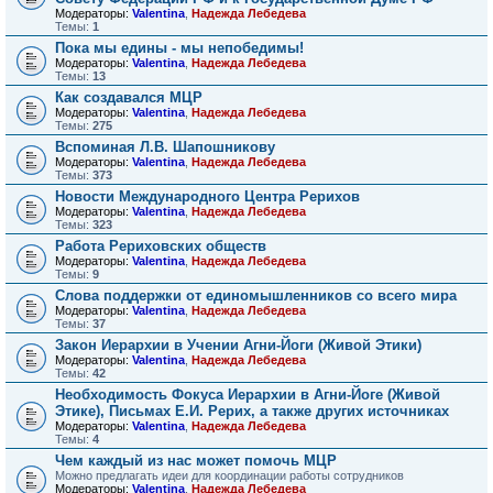
Модераторы:
Valentina
,
Надежда Лебедева
Темы:
1
Пока мы едины - мы непобедимы!
Модераторы:
Valentina
,
Надежда Лебедева
Темы:
13
Как создавался МЦР
Модераторы:
Valentina
,
Надежда Лебедева
Темы:
275
Вспоминая Л.В. Шапошникову
Модераторы:
Valentina
,
Надежда Лебедева
Темы:
373
Новости Международного Центра Рерихов
Модераторы:
Valentina
,
Надежда Лебедева
Темы:
323
Работа Рериховских обществ
Модераторы:
Valentina
,
Надежда Лебедева
Темы:
9
Слова поддержки от единомышленников со всего мира
Модераторы:
Valentina
,
Надежда Лебедева
Темы:
37
Закон Иерархии в Учении Агни-Йоги (Живой Этики)
Модераторы:
Valentina
,
Надежда Лебедева
Темы:
42
Необходимость Фокуса Иерархии в Агни-Йоге (Живой
Этике), Письмах Е.И. Рерих, а также других источниках
Модераторы:
Valentina
,
Надежда Лебедева
Темы:
4
Чем каждый из нас может помочь МЦР
Можно предлагать идеи для координации работы сотрудников
Модераторы:
Valentina
,
Надежда Лебедева