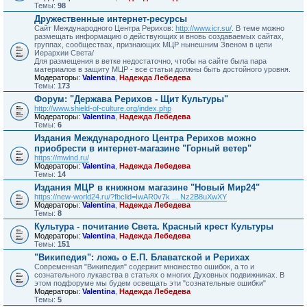
Темы:
98
Дружественные интернет-ресурсы
Сайт Международного Центра Рерихов:
http://www.icr.su/
. В теме можно
размещать информацию о действующих и вновь создаваемых сайтах,
группах, сообществах, признающих МЦР нынешним Звеном в цепи
Иерархии Света/
Для размещения в ветке недостаточно, чтобы на сайте была пара
материалов в защиту МЦР - все статьи должны быть достойного уровня.
Модераторы:
Valentina
,
Надежда Лебедева
Темы:
173
Форум: "Держава Рерихов - Щит Культуры"
http://www.shield-of-culture.org/index.php
Модераторы:
Valentina
,
Надежда Лебедева
Темы:
6
Издания Международного Центра Рерихов можно
приобрести в интернет-магазине "Горный ветер"
https://mwind.ru/
Модераторы:
Valentina
,
Надежда Лебедева
Темы:
14
Издания МЦР в книжном магазине "Новый Мир24"
https://new-world24.ru/?fbclid=IwAR0v7k ... Nz2B8uXwXY
Модераторы:
Valentina
,
Надежда Лебедева
Темы:
8
Культура - почитание Света. Красный крест Культуры
Модераторы:
Valentina
,
Надежда Лебедева
Темы:
151
"Википедия": ложь о Е.П. Блаватской и Рерихах
Современная "Википедия" содержит множество ошибок, а то и
сознательного лукавства в статьях о многих Духовных подвижниках. В
этом подфоруме мы будем освещать эти "сознательные ошибки"
Модераторы:
Valentina
,
Надежда Лебедева
Темы:
5