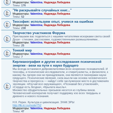
Модераторы:
Valentina
,
Надежда Лебедева
Темы:
176
"Не раскрывайте случайных книг..."
Модераторы:
Valentina
,
Надежда Лебедева
Темы:
52
Теософия: используем опыт, учимся на ошибках
Модераторы:
Valentina
,
Надежда Лебедева
Темы:
238
Творчество участников Форума
Приглашаем вас поделиться с нашими читателями искорками света своей
Души - стихами, рассказами, художественными размышлениями...
Модераторы:
Valentina
,
Надежда Лебедева
Темы:
25
Тонкий мир
Модераторы:
Valentina
,
Надежда Лебедева
Темы:
7
Кирлианография и другие исследования психической
энергии - вехи на пути к науке будущего
Мы всегда останемся доброжелателями всех искренних познавателей. И
теософы, и психические исследователи, и спи­ритуалисты, и физиологи, к
какому бы лагерю они ни принад­лежали, они являются пионерами науки
грядущего. Психичес­кие явления, сила мысли как основа человеческого
творчества и прогресса — найдут себе заслуженное место в достижениях
эволюции. «Изучай все окружающее», «Познавай без утомле­ний»,
«Сердце есть бездна», «Крылата мысль».
Множество ободрительных призывов несется из глубины веков.
Человеческий кооператив получает поддержку изо всех твердынь и
древнего и нового познания.
Н.К. Рерих. Культура и цивилизация. ЗНАК ЭРЫ
http://lib.icr.su/node/752
Модераторы:
Valentina
,
Надежда Лебедева
Темы:
47