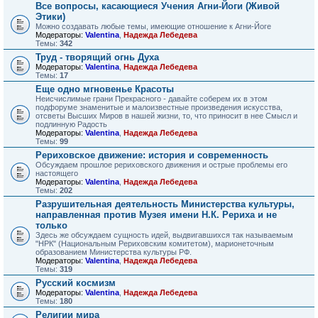
Все вопросы, касающиеся Учения Агни-Йоги (Живой
Этики)
Можно создавать любые темы, имеющие отношение к Агни-Йоге
Модераторы:
Valentina
,
Надежда Лебедева
Темы:
342
Труд - творящий огнь Духа
Модераторы:
Valentina
,
Надежда Лебедева
Темы:
17
Еще одно мгновенье Красоты
Неисчислимые грани Прекрасного - давайте соберем их в этом
подфоруме знаменитые и малоизвестные произведения искусства,
отсветы Высших Миров в нашей жизни, то, что приносит в нее Смысл и
подлинную Радость
Модераторы:
Valentina
,
Надежда Лебедева
Темы:
99
Рериховское движение: история и современность
Обсуждаем прошлое рериховского движения и острые проблемы его
настоящего
Модераторы:
Valentina
,
Надежда Лебедева
Темы:
202
Разрушительная деятельность Министерства культуры,
направленная против Музея имени Н.К. Рериха и не
только
Здесь же обсуждаем сущность идей, выдвигавшихся так называемым
"НРК" (Национальным Рериховским комитетом), марионеточным
образованием Министерства культуры РФ.
Модераторы:
Valentina
,
Надежда Лебедева
Темы:
319
Русский космизм
Модераторы:
Valentina
,
Надежда Лебедева
Темы:
180
Религии мира