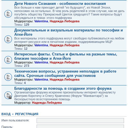
Дети Нового Сознания - особенности воспитания
Все больше к нам приходит детей "из будущего", из Новой Эпохи,
непохожих на остальных. В чем роль родителей в этом случае, как не дать
погубить обществу Прекрасный Цветок грядущего? Такие вопросы будут
обсуждаться в темах этого подфорума
Модераторы:
Valentina
,
Надежда Лебедева
Темы:
129
Документальные и визуальные материалы по теософии и
Агни-Йоге
Все материалы этого подфорума могут свободно публиковаться на любом
интернет-ресурсе или в печатном издании, поддерживающем МЦР
Модераторы:
Valentina
,
Надежда Лебедева
Темы:
12
Интересные факты. Статьи и фильмы на разные темы,
близкие теософии и Агни-Йоге
Модераторы:
Valentina
,
Надежда Лебедева
Темы:
273
Технические вопросы, устранение неполадок в работе
сайта. Срочные сообщения для участников
Модераторы:
Valentina
,
Надежда Лебедева
Темы:
4
Благодарности за помощь в создании этого форума
Организаторы форума искренне признательны интернет-журналисту
Дмитрию Коротичу и Олегу Кравченко (Форум "Манвантара") за
бескорыстную всестороннюю помощь
Модератор:
Надежда Лебедева
ВХОД
•
РЕГИСТРАЦИЯ
Имя пользователя:
Пароль: