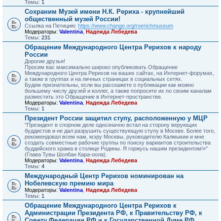
Темы:
1
Сохраним Музей имени Н.К. Рериха - крупнейший
общественный музей России!
Ссылка на Петицию:
https://www.change.org/roerichmuseum
Модераторы:
Valentina
,
Надежда Лебедева
Темы:
231
Обращение Международного Центра Рерихов к народу
России
Дорогие друзья!
Просим вас максимально широко опубликовать Обращение
Международного Центра Рерихов на ваших сайтах, на Интернет-форумах,
а также в группах и на личных страницах в социальных сетях.
Будем признательны, если вы расскажете о публикации как можно
большему числу друзей и коллег, а также попросите их по своим каналам
разместить это Обращение в Интернет-пространстве.
Модераторы:
Valentina
,
Надежда Лебедева
Темы:
1
Президент России защитил ступу, расположенную у МЦР
"Президент в спорном деле однозначно встал на сторону верующих
буддистов и не дал разрушить существующую ступу в Москве. Более того,
рекомендовал всем нам, мэру Москвы, руководителю Калмыкии и мне
создать совместные рабочие группы по поиску вариантов строительства
буддийского храма в столице Родины. Я горжусь нашим президентом!»"
(Глава Тувы Шолбан Кара-оола).
Модераторы:
Valentina
,
Надежда Лебедева
Темы:
4
Международный Центр Рерихов номинирован на
Нобелевскую премию мира
Модераторы:
Valentina
,
Надежда Лебедева
Темы:
1
Обращение Международного Центра Рерихов к
Администрации Президента РФ, к Правительству РФ, к
Совету Федерации РФ и к Государственной Думе РФ