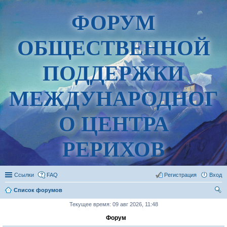
ФОРУМ
ОБЩЕСТВЕННОЙ
ПОДДЕРЖКИ
МЕЖДУНАРОДНОГ
О ЦЕНТРА
РЕРИХОВ
Ссылки
FAQ
Регистрация
Вход
Список форумов
ои
Текущее время: 09 авг 2026, 11:48
ск
Форум