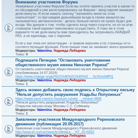
Вниманию участников Форума
Уважаемые участники Форума! Если вы хотите принять участие в каком-то
из обсуждений и уже регистрировались на Форуме - ввод пароля занимает
долю минуты. И если нажать галочку "запомнить меня на этом
компьютере", то при каждом дальнейшем входе в своем аккаунте вы
оказываетесь автоматически - делать больше ничего не нужно будет для
входа. Мы думали о том, чтобы сделать вход через соцсети, но из-за атак
спамеров такой вариант невозможно осуществить. К тому же в этом
варианте те же доли минуты вам приходилось бы затрачивать КАЖДЫЙ
РАЗ, а не единожды, как с паролем.
Если у вас пока нет регистрации - в правом верхнем углу страницы есть
соответствующая функция. Регистрация тоже не занимает много времени.
Модераторы:
Valentina
,
Надежда Лебедева
Темы:
9
Подпишите Петицию "Остановить уничтожение
общественного музея имени Николая Рериха!"
Остановить уничтожение общественного музея имени Николая Рериха!
(опубликована 14.07.2019)
https://www.change.org/p/%D1%80%D1%83%D ... 3zXGmhl9PQ
Модераторы:
Valentina
,
Надежда Лебедева
Темы:
1
Здесь можно добавить свою подпись к Открытому письму
"Нельзя допустить разрушения Усадьбы Лопухиных"
https://www.save-roerich-museum.ru/nelz ... mment-4858
"Нельзя допустить разрушения Усадьбы Лопухиных"
Открытое письмо мэру Москвы С.С. Собянину
Модераторы:
Valentina
,
Надежда Лебедева
Темы:
1
Заявление участников Международного Рериховского
движения (публикация 20.09.2017)
Заявление участников Международного Рериховского движения
http://www.icr.su/rus/news/icr/detail.p ... NT_ID=5562
Модераторы:
Valentina
,
Надежда Лебедева