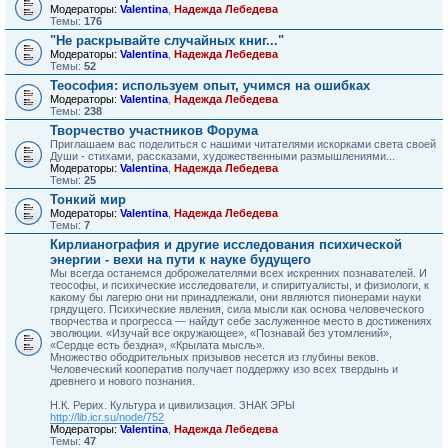
Модераторы:
Valentina
,
Надежда Лебедева
Темы:
176
"Не раскрывайте случайных книг..."
Модераторы:
Valentina
,
Надежда Лебедева
Темы:
52
Теософия: используем опыт, учимся на ошибках
Модераторы:
Valentina
,
Надежда Лебедева
Темы:
238
Творчество участников Форума
Приглашаем вас поделиться с нашими читателями искорками света своей
Души - стихами, рассказами, художественными размышлениями...
Модераторы:
Valentina
,
Надежда Лебедева
Темы:
25
Тонкий мир
Модераторы:
Valentina
,
Надежда Лебедева
Темы:
7
Кирлианография и другие исследования психической
энергии - вехи на пути к науке будущего
Мы всегда останемся доброжелателями всех искренних познавателей. И
теософы, и психические исследователи, и спи­ритуалисты, и физиологи, к
какому бы лагерю они ни принад­лежали, они являются пионерами науки
грядущего. Психичес­кие явления, сила мысли как основа человеческого
творчества и прогресса — найдут себе заслуженное место в достижениях
эволюции. «Изучай все окружающее», «Познавай без утомле­ний»,
«Сердце есть бездна», «Крылата мысль».
Множество ободрительных призывов несется из глубины веков.
Человеческий кооператив получает поддержку изо всех твердынь и
древнего и нового познания.
Н.К. Рерих. Культура и цивилизация. ЗНАК ЭРЫ
http://lib.icr.su/node/752
Модераторы:
Valentina
,
Надежда Лебедева
Темы:
47