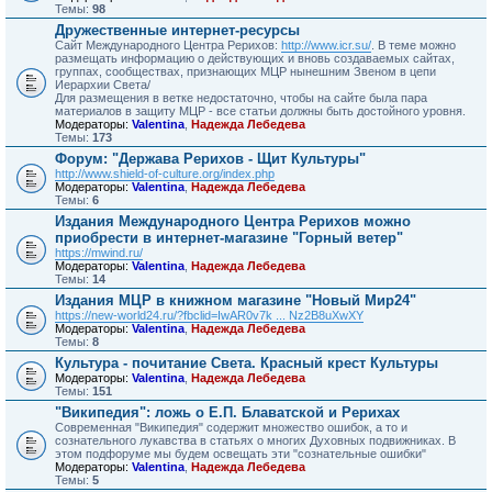
Темы:
98
Дружественные интернет-ресурсы
Сайт Международного Центра Рерихов:
http://www.icr.su/
. В теме можно
размещать информацию о действующих и вновь создаваемых сайтах,
группах, сообществах, признающих МЦР нынешним Звеном в цепи
Иерархии Света/
Для размещения в ветке недостаточно, чтобы на сайте была пара
материалов в защиту МЦР - все статьи должны быть достойного уровня.
Модераторы:
Valentina
,
Надежда Лебедева
Темы:
173
Форум: "Держава Рерихов - Щит Культуры"
http://www.shield-of-culture.org/index.php
Модераторы:
Valentina
,
Надежда Лебедева
Темы:
6
Издания Международного Центра Рерихов можно
приобрести в интернет-магазине "Горный ветер"
https://mwind.ru/
Модераторы:
Valentina
,
Надежда Лебедева
Темы:
14
Издания МЦР в книжном магазине "Новый Мир24"
https://new-world24.ru/?fbclid=IwAR0v7k ... Nz2B8uXwXY
Модераторы:
Valentina
,
Надежда Лебедева
Темы:
8
Культура - почитание Света. Красный крест Культуры
Модераторы:
Valentina
,
Надежда Лебедева
Темы:
151
"Википедия": ложь о Е.П. Блаватской и Рерихах
Современная "Википедия" содержит множество ошибок, а то и
сознательного лукавства в статьях о многих Духовных подвижниках. В
этом подфоруме мы будем освещать эти "сознательные ошибки"
Модераторы:
Valentina
,
Надежда Лебедева
Темы:
5