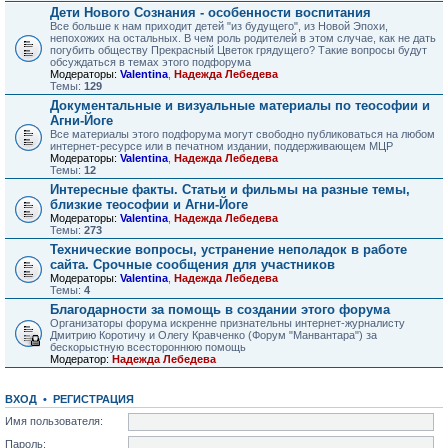
Дети Нового Сознания - особенности воспитания
Все больше к нам приходит детей "из будущего", из Новой Эпохи,
непохожих на остальных. В чем роль родителей в этом случае, как не дать
погубить обществу Прекрасный Цветок грядущего? Такие вопросы будут
обсуждаться в темах этого подфорума
Модераторы:
Valentina
,
Надежда Лебедева
Темы:
129
Документальные и визуальные материалы по теософии и
Агни-Йоге
Все материалы этого подфорума могут свободно публиковаться на любом
интернет-ресурсе или в печатном издании, поддерживающем МЦР
Модераторы:
Valentina
,
Надежда Лебедева
Темы:
12
Интересные факты. Статьи и фильмы на разные темы,
близкие теософии и Агни-Йоге
Модераторы:
Valentina
,
Надежда Лебедева
Темы:
273
Технические вопросы, устранение неполадок в работе
сайта. Срочные сообщения для участников
Модераторы:
Valentina
,
Надежда Лебедева
Темы:
4
Благодарности за помощь в создании этого форума
Организаторы форума искренне признательны интернет-журналисту
Дмитрию Коротичу и Олегу Кравченко (Форум "Манвантара") за
бескорыстную всестороннюю помощь
Модератор:
Надежда Лебедева
ВХОД
•
РЕГИСТРАЦИЯ
Имя пользователя:
Пароль: