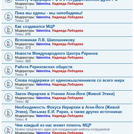
Модераторы:
Valentina
,
Надежда Лебедева
Темы:
1
Пока мы едины - мы непобедимы!
Модераторы:
Valentina
,
Надежда Лебедева
Темы:
13
Как создавался МЦР
Модераторы:
Valentina
,
Надежда Лебедева
Темы:
275
Вспоминая Л.В. Шапошникову
Модераторы:
Valentina
,
Надежда Лебедева
Темы:
373
Новости Международного Центра Рерихов
Модераторы:
Valentina
,
Надежда Лебедева
Темы:
323
Работа Рериховских обществ
Модераторы:
Valentina
,
Надежда Лебедева
Темы:
9
Слова поддержки от единомышленников со всего мира
Модераторы:
Valentina
,
Надежда Лебедева
Темы:
37
Закон Иерархии в Учении Агни-Йоги (Живой Этики)
Модераторы:
Valentina
,
Надежда Лебедева
Темы:
42
Необходимость Фокуса Иерархии в Агни-Йоге (Живой
Этике), Письмах Е.И. Рерих, а также других источниках
Модераторы:
Valentina
,
Надежда Лебедева
Темы:
4
Чем каждый из нас может помочь МЦР
Можно предлагать идеи для координации работы сотрудников
Модераторы:
Valentina
,
Надежда Лебедева