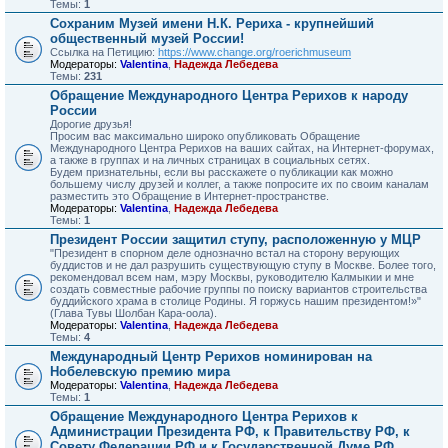
Темы:
1
Сохраним Музей имени Н.К. Рериха - крупнейший
общественный музей России!
Ссылка на Петицию:
https://www.change.org/roerichmuseum
Модераторы:
Valentina
,
Надежда Лебедева
Темы:
231
Обращение Международного Центра Рерихов к народу
России
Дорогие друзья!
Просим вас максимально широко опубликовать Обращение
Международного Центра Рерихов на ваших сайтах, на Интернет-форумах,
а также в группах и на личных страницах в социальных сетях.
Будем признательны, если вы расскажете о публикации как можно
большему числу друзей и коллег, а также попросите их по своим каналам
разместить это Обращение в Интернет-пространстве.
Модераторы:
Valentina
,
Надежда Лебедева
Темы:
1
Президент России защитил ступу, расположенную у МЦР
"Президент в спорном деле однозначно встал на сторону верующих
буддистов и не дал разрушить существующую ступу в Москве. Более того,
рекомендовал всем нам, мэру Москвы, руководителю Калмыкии и мне
создать совместные рабочие группы по поиску вариантов строительства
буддийского храма в столице Родины. Я горжусь нашим президентом!»"
(Глава Тувы Шолбан Кара-оола).
Модераторы:
Valentina
,
Надежда Лебедева
Темы:
4
Международный Центр Рерихов номинирован на
Нобелевскую премию мира
Модераторы:
Valentina
,
Надежда Лебедева
Темы:
1
Обращение Международного Центра Рерихов к
Администрации Президента РФ, к Правительству РФ, к
Совету Федерации РФ и к Государственной Думе РФ