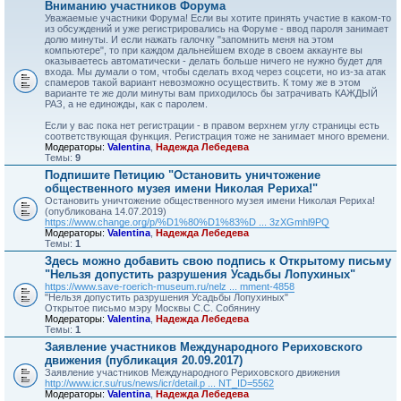
Вниманию участников Форума
Уважаемые участники Форума! Если вы хотите принять участие в каком-то
из обсуждений и уже регистрировались на Форуме - ввод пароля занимает
долю минуты. И если нажать галочку "запомнить меня на этом
компьютере", то при каждом дальнейшем входе в своем аккаунте вы
оказываетесь автоматически - делать больше ничего не нужно будет для
входа. Мы думали о том, чтобы сделать вход через соцсети, но из-за атак
спамеров такой вариант невозможно осуществить. К тому же в этом
варианте те же доли минуты вам приходилось бы затрачивать КАЖДЫЙ
РАЗ, а не единожды, как с паролем.
Если у вас пока нет регистрации - в правом верхнем углу страницы есть
соответствующая функция. Регистрация тоже не занимает много времени.
Модераторы:
Valentina
,
Надежда Лебедева
Темы:
9
Подпишите Петицию "Остановить уничтожение
общественного музея имени Николая Рериха!"
Остановить уничтожение общественного музея имени Николая Рериха!
(опубликована 14.07.2019)
https://www.change.org/p/%D1%80%D1%83%D ... 3zXGmhl9PQ
Модераторы:
Valentina
,
Надежда Лебедева
Темы:
1
Здесь можно добавить свою подпись к Открытому письму
"Нельзя допустить разрушения Усадьбы Лопухиных"
https://www.save-roerich-museum.ru/nelz ... mment-4858
"Нельзя допустить разрушения Усадьбы Лопухиных"
Открытое письмо мэру Москвы С.С. Собянину
Модераторы:
Valentina
,
Надежда Лебедева
Темы:
1
Заявление участников Международного Рериховского
движения (публикация 20.09.2017)
Заявление участников Международного Рериховского движения
http://www.icr.su/rus/news/icr/detail.p ... NT_ID=5562
Модераторы:
Valentina
,
Надежда Лебедева