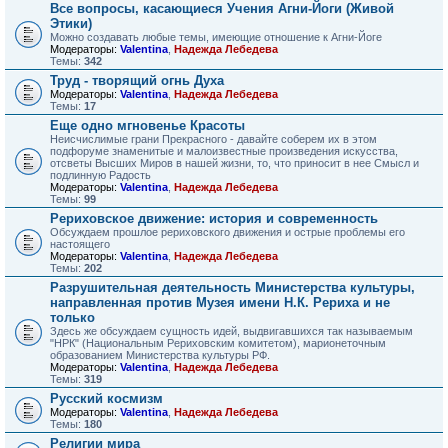
Все вопросы, касающиеся Учения Агни-Йоги (Живой
Этики)
Можно создавать любые темы, имеющие отношение к Агни-Йоге
Модераторы:
Valentina
,
Надежда Лебедева
Темы:
342
Труд - творящий огнь Духа
Модераторы:
Valentina
,
Надежда Лебедева
Темы:
17
Еще одно мгновенье Красоты
Неисчислимые грани Прекрасного - давайте соберем их в этом
подфоруме знаменитые и малоизвестные произведения искусства,
отсветы Высших Миров в нашей жизни, то, что приносит в нее Смысл и
подлинную Радость
Модераторы:
Valentina
,
Надежда Лебедева
Темы:
99
Рериховское движение: история и современность
Обсуждаем прошлое рериховского движения и острые проблемы его
настоящего
Модераторы:
Valentina
,
Надежда Лебедева
Темы:
202
Разрушительная деятельность Министерства культуры,
направленная против Музея имени Н.К. Рериха и не
только
Здесь же обсуждаем сущность идей, выдвигавшихся так называемым
"НРК" (Национальным Рериховским комитетом), марионеточным
образованием Министерства культуры РФ.
Модераторы:
Valentina
,
Надежда Лебедева
Темы:
319
Русский космизм
Модераторы:
Valentina
,
Надежда Лебедева
Темы:
180
Религии мира