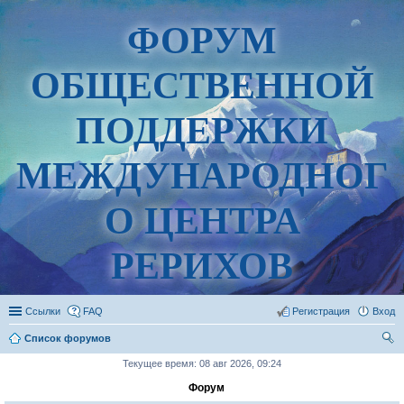
ФОРУМ
ОБЩЕСТВЕННОЙ
ПОДДЕРЖКИ
МЕЖДУНАРОДНОГ
О ЦЕНТРА
РЕРИХОВ
Ссылки
FAQ
Регистрация
Вход
Список форумов
ои
Текущее время: 08 авг 2026, 09:24
ск
Форум