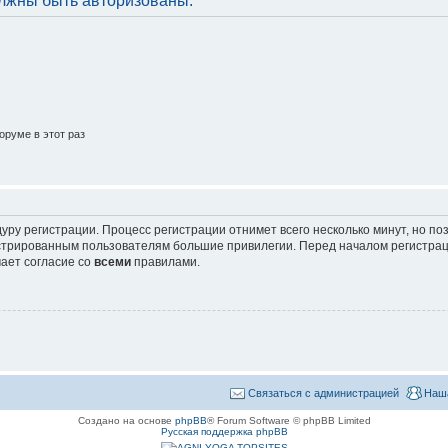
лжны быть авторизованы.
руме в этот раз
уру регистрации. Процесс регистрации отнимет всего несколько минут, но п
трированным пользователям большие привилегии. Перед началом регистрац
ает согласие со
всеми
правилами.
Связаться с администрацией
Наш
Создано на основе
phpBB
® Forum Software © phpBB Limited
Русская поддержка phpBB