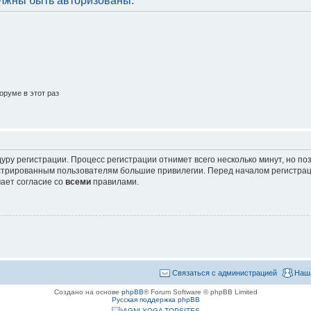
лжны быть авторизованы.
руме в этот раз
уру регистрации. Процесс регистрации отнимет всего несколько минут, но п
трированным пользователям большие привилегии. Перед началом регистрац
ает согласие со
всеми
правилами.
Связаться с администрацией
Наш
Создано на основе
phpBB
® Forum Software © phpBB Limited
Русская поддержка phpBB