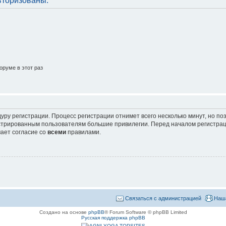
вторизованы.
руме в этот раз
уру регистрации. Процесс регистрации отнимет всего несколько минут, но п
трированным пользователям большие привилегии. Перед началом регистрац
ает согласие со
всеми
правилами.
Связаться с администрацией
Наш
Создано на основе
phpBB
® Forum Software © phpBB Limited
Русская поддержка phpBB