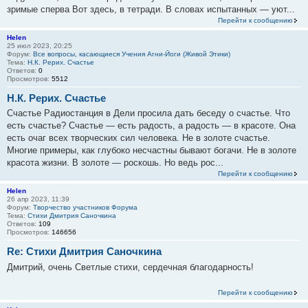
зримые сперва Вот здесь, в тетради. В словах испытанных — уют...
Перейти к сообщению
Helen
25 июл 2023, 20:25
Форум:
Все вопросы, касающиеся Учения Агни-Йоги (Живой Этики)
Тема:
Н.К. Рерих. Счастье
Ответов:
0
Просмотров:
5512
Н.К. Рерих. Счастье
Счастье Радиостанция в Дели просила дать беседу о счастье. Что
есть счастье? Счастье — есть радость, а радость — в красоте. Она
есть очаг всех творческих сил человека. Не в золоте счастье.
Многие примеры, как глубоко несчастны бывают богачи. Не в золоте
красота жизни. В золоте — роскошь. Но ведь рос...
Перейти к сообщению
Helen
26 апр 2023, 11:39
Форум:
Творчество участников Форума
Тема:
Стихи Дмитрия Саночкина
Ответов:
109
Просмотров:
146656
Re: Стихи Дмитрия Саночкина
Дмитрий, очень Светлые стихи, сердечная благодарность!
Перейти к сообщению