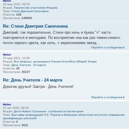
Helen
26 мар 2022, 09:25
Форум:
Творчество участников Форума
Тема:
Стихи Дмитрия Саночкина
Ответов:
109
Просмотров:
146656
Re: Стихи Дмитрия Саночкина
Дмитрий, так поразительно. Стихи про ночь и буква "ч" часто
повторяется в мелодике. По восприятию она как раз темно-синего-
почти черного цвета, как ночь, с вкраплениями звезд...
Перейти к сообщению
Helen
23 мар 2021, 12:56
Форум:
Все вопросы, касающиеся Учения Агни-Йоги (Живой Этики)
Тема:
День Учителя - 24 марта
Ответов:
35
Просмотров:
30227
Re: День Учителя - 24 марта
Дорогие друзья! Завтра - День Учителя!
Перейти к сообщению
Helen
31 окт 2020, 08:53
Форум:
Дети Нового Сознания - особенности воспитания
Тема:
Выставка репродукций Н.К. Рериха в Киевском областном институте повышения
квалификации учителей
Ответов:
0
Просмотров:
3511