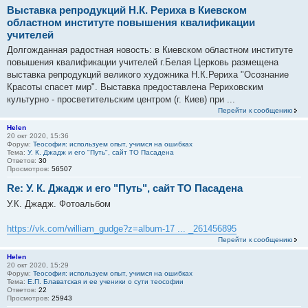
Выставка репродукций Н.К. Рериха в Киевском
областном институте повышения квалификации
учителей
Долгожданная радостная новость: в Киевском областном институте
повышения квалификации учителей г.Белая Церковь размещена
выставка репродукций великого художника Н.К.Рериха "Осознание
Красоты спасет мир". Выставка предоставлена Рериховским
культурно - просветительским центром (г. Киев) при ...
Перейти к сообщению
Helen
20 окт 2020, 15:36
Форум:
Теософия: используем опыт, учимся на ошибках
Тема:
У. К. Джадж и его "Путь", сайт ТО Пасадена
Ответов:
30
Просмотров:
56507
Re: У. К. Джадж и его "Путь", сайт ТО Пасадена
У.К. Джадж. Фотоальбом
https://vk.com/william_gudge?z=album-17 ... _261456895
Перейти к сообщению
Helen
20 окт 2020, 15:29
Форум:
Теософия: используем опыт, учимся на ошибках
Тема:
Е.П. Блаватская и ее ученики о сути теософии
Ответов:
22
Просмотров:
25943