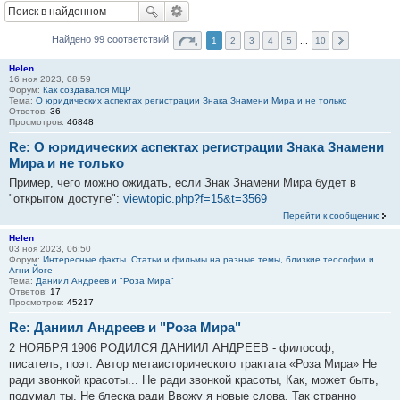
Найдено 99 соответствий
1
2
3
4
5
...
10
Helen
16 ноя 2023, 08:59
Форум:
Как создавался МЦР
Тема:
О юридических аспектах регистрации Знака Знамени Мира и не только
Ответов:
36
Просмотров:
46848
Re: О юридических аспектах регистрации Знака Знамени
Мира и не только
Пример, чего можно ожидать, если Знак Знамени Мира будет в
"открытом доступе":
viewtopic.php?f=15&t=3569
Перейти к сообщению
Helen
03 ноя 2023, 06:50
Форум:
Интересные факты. Статьи и фильмы на разные темы, близкие теософии и
Агни-Йоге
Тема:
Даниил Андреев и "Роза Мира"
Ответов:
17
Просмотров:
45217
Re: Даниил Андреев и "Роза Мира"
2 НОЯБРЯ 1906 РОДИЛСЯ ДАНИИЛ АНДРЕЕВ - философ,
писатель, поэт. Автор метаисторического трактата «Роза Мира» Не
ради звонкой красоты... Не ради звонкой красоты, Как, может быть,
подумал ты, Не блеска ради Ввожу я новые слова, Так странно