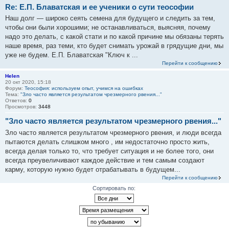
Re: Е.П. Блаватская и ее ученики о сути теософии
Наш долг — широко сеять семена для будущего и следить за тем,
чтобы они были хорошими; не останавливаться, выясняя, почему
надо это делать, с какой стати и по какой причине мы обязаны терять
наше время, раз теми, кто будет снимать урожай в грядущие дни, мы
уже не будем. Е.П. Блаватская "Ключ к ...
Перейти к сообщению
Helen
20 окт 2020, 15:18
Форум:
Теософия: используем опыт, учимся на ошибках
Тема:
"Зло часто является результатом чрезмерного рвения..."
Ответов:
0
Просмотров:
3448
"Зло часто является результатом чрезмерного рвения..."
Зло часто является результатом чрезмерного рвения, и люди всегда
пытаются делать слишком много , им недостаточно просто жить,
всегда делая только то, что требует ситуация и не более того, они
всегда преувеличивают каждое действие и тем самым создают
карму, которую нужно будет отрабатывать в будущем...
Перейти к сообщению
Сортировать по: