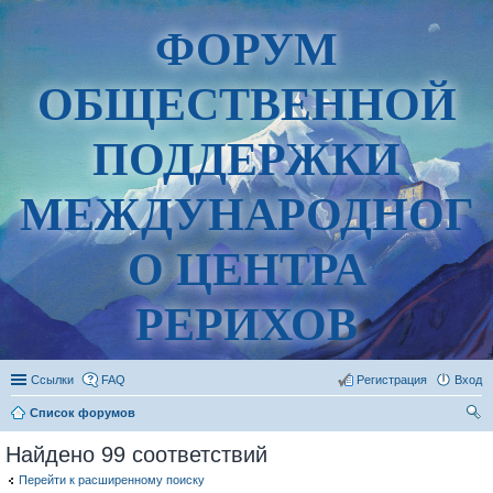
ФОРУМ
ОБЩЕСТВЕННОЙ
ПОДДЕРЖКИ
МЕЖДУНАРОДНОГ
О ЦЕНТРА
РЕРИХОВ
Ссылки
FAQ
Регистрация
Вход
Список форумов
ои
Найдено 99 соответствий
ск
Перейти к расширенному поиску