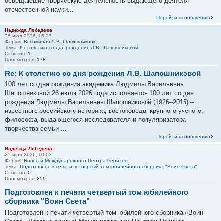
освещающие творческую деятельность выдающего деятеля
отечественной науки...
Перейти к сообщению
Надежда Лебедева
25 июл 2026, 16:27
Форум:
Вспоминая Л.В. Шапошникову
Тема:
К столетию со дня рождения Л.В. Шапошниковой
Ответов:
1
Просмотров:
178
Re: К столетию со дня рождения Л.В. Шапошниковой
100 лет со дня рождения академика Людмилы Васильевны
Шапошниковой 26 июля 2026 года исполняется 100 лет со дня
рождения Людмилы Васильевны Шапошниковой (1926–2015) –
известного российского историка, востоковеда, крупного ученого,
философа, выдающегося исследователя и популяризатора
творчества семьи ...
Перейти к сообщению
Надежда Лебедева
25 июл 2026, 10:03
Форум:
Новости Международного Центра Рерихов
Тема:
Подготовлен к печати четвертый том юбилейного сборника "Воин Света"
Ответов:
0
Просмотров:
259
Подготовлен к печати четвертый том юбилейного
сборника "Воин Света"
Подготовлен к печати четвертый том юбилейного сборника «Воин