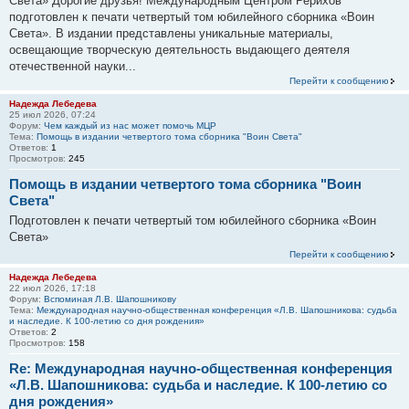
Света» Дорогие друзья! Международным Центром Рерихов
подготовлен к печати четвертый том юбилейного сборника «Воин
Света». В издании представлены уникальные материалы,
освещающие творческую деятельность выдающего деятеля
отечественной науки...
Перейти к сообщению
Надежда Лебедева
25 июл 2026, 07:24
Форум:
Чем каждый из нас может помочь МЦР
Тема:
Помощь в издании четвертого тома сборника "Воин Света"
Ответов:
1
Просмотров:
245
Помощь в издании четвертого тома сборника "Воин
Света"
Подготовлен к печати четвертый том юбилейного сборника «Воин
Света»
Перейти к сообщению
Надежда Лебедева
22 июл 2026, 17:18
Форум:
Вспоминая Л.В. Шапошникову
Тема:
Международная научно-общественная конференция «Л.В. Шапошникова: судьба
и наследие. К 100-летию со дня рождения»
Ответов:
2
Просмотров:
158
Re: Международная научно-общественная конференция
«Л.В. Шапошникова: судьба и наследие. К 100-летию со
дня рождения»