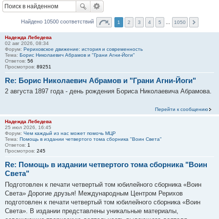
Найдено 10500 соответствий
1
2
3
4
5
...
1050
Надежда Лебедева
02 авг 2026, 08:34
Форум:
Рериховское движение: история и современность
Тема:
Борис Николаевич Абрамов и "Грани Агни-Йоги"
Ответов:
56
Просмотров:
89251
Re: Борис Николаевич Абрамов и "Грани Агни-Йоги"
2 августа 1897 года - день рождения Бориса Николаевича Абрамова.
Перейти к сообщению
Надежда Лебедева
25 июл 2026, 16:45
Форум:
Чем каждый из нас может помочь МЦР
Тема:
Помощь в издании четвертого тома сборника "Воин Света"
Ответов:
1
Просмотров:
245
Re: Помощь в издании четвертого тома сборника "Воин
Света"
Подготовлен к печати четвертый том юбилейного сборника «Воин
Света» Дорогие друзья! Международным Центром Рерихов
подготовлен к печати четвертый том юбилейного сборника «Воин
Света». В издании представлены уникальные материалы,