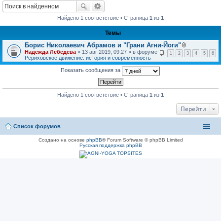
Найдено 1 соответствие • Страница
1
из
1
Темы
Борис Николаевич Абрамов и "Грани Агни-Йоги"
В
Надежда Лебедева
» 13 авг 2019, 09:27 » в форуме
1
2
3
4
5
6
л
Рериховское движение: история и современность
о
ж
Показать сообщения за
е
н
и
я
Найдено 1 соответствие • Страница
1
из
1
Перейти
Список форумов
Создано на основе
phpBB
® Forum Software © phpBB Limited
Русская поддержка phpBB