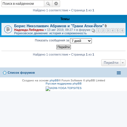
Найдено 1 соответствие • Страница
1
из
1
Темы
Борис Николаевич Абрамов и "Грани Агни-Йоги"
В
Надежда Лебедева
» 13 авг 2019, 09:27 » в форуме
1
2
3
4
5
6
л
Рериховское движение: история и современность
о
ж
Показать сообщения за
е
н
и
я
Найдено 1 соответствие • Страница
1
из
1
Перейти
Список форумов
Создано на основе
phpBB
® Forum Software © phpBB Limited
Русская поддержка phpBB