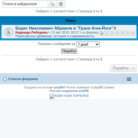
Найдено 1 соответствие • Страница
1
из
1
Темы
Борис Николаевич Абрамов и "Грани Агни-Йоги"
В
Надежда Лебедева
» 13 авг 2019, 09:27 » в форуме
1
2
3
4
5
6
л
Рериховское движение: история и современность
о
ж
Показать сообщения за
е
н
и
я
Найдено 1 соответствие • Страница
1
из
1
Перейти
Список форумов
Создано на основе
phpBB
® Forum Software © phpBB Limited
Русская поддержка phpBB