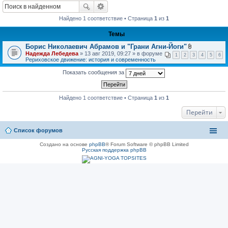
Найдено 1 соответствие • Страница
1
из
1
Темы
Борис Николаевич Абрамов и "Грани Агни-Йоги"
В
Надежда Лебедева
» 13 авг 2019, 09:27 » в форуме
1
2
3
4
5
6
л
Рериховское движение: история и современность
о
ж
Показать сообщения за
е
н
и
я
Найдено 1 соответствие • Страница
1
из
1
Перейти
Список форумов
Создано на основе
phpBB
® Forum Software © phpBB Limited
Русская поддержка phpBB