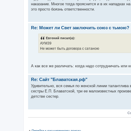
наказание. Многое тогда прояснится и в их нападках н
это просто боязнь ответственности.
Re: Может ли Свет заключить союз с тьмою?
Евгений писал(а):
АУМ39
Не может быть договора с сатаною
А как все же различать: когда надо сотрудничать или 
Re: Сайт "Блаватская.рф"
Удивительно, вся семья по женской линии талантлива в
сестры Е.П. Блаватской, три ее малоизвестных произве
детстве сестер.
Со
Перейти к расширенному поиску