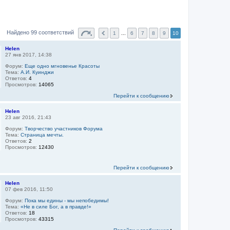
Найдено 99 соответствий
1
...
6
7
8
9
10
Helen
27 янв 2017, 14:38
Форум:
Еще одно мгновенье Красоты
Тема:
А.И. Куинджи
Ответов:
4
Просмотров:
14065
Перейти к сообщению
Helen
23 авг 2016, 21:43
Форум:
Творчество участников Форума
Тема:
Страница мечты.
Ответов:
2
Просмотров:
12430
Перейти к сообщению
Helen
07 фев 2016, 11:50
Форум:
Пока мы едины - мы непобедимы!
Тема:
«Не в силе Бог, а в правде!»
Ответов:
18
Просмотров:
43315