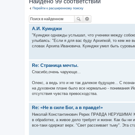
Найдено 99 соответствий
Перейти к расширенному поиску
А.И. Куинджи
"Куинджи однажды услышал, что ученики между собою н
улыбаясь: "Если я для вас буду Архипкой, то кем же в
словах Архипа Ивановича. Куинджи умел быть суровым,
Re: Страница мечты.
Спасибо,очень чарующе...
Олекс, а ведь это и не так далекое будущее... С позн
на духовном плане было все нормально - понимания Ие
отсутствия чувства превосходства.
Re: «Не в силе Бог, а в правде!»
Николай Константинович Рерих ПРАВДА НЕРУШИМА! Ког
в обработке, а живое дело требует и жизни. Как бы н
все-таки одержат верх. "Свет рассеивает тьму". Эта ста