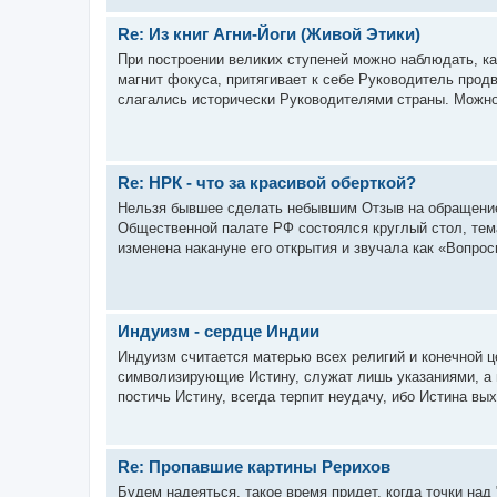
Re: Из книг Агни-Йоги (Живой Этики)
При построении великих ступеней можно наблюдать, ка
магнит фокуса, притягивает к себе Руководитель прод
слагались исторически Руководителями страны. Можно 
Re: НРК - что за красивой оберткой?
Нельзя бывшее сделать небывшим Отзыв на обращение 
Общественной палате РФ состоялся круглый стол, тема
изменена накануне его открытия и звучала как «Вопрос
Индуизм - сердце Индии
Индуизм считается матерью всех религий и конечной ц
символизирующие Истину, служат лишь указаниями, а 
постичь Истину, всегда терпит неудачу, ибо Истина вых
Re: Пропавшие картины Рерихов
Будем надеяться, такое время придет, когда точки над