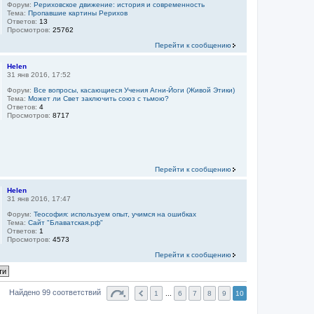
Форум:
Рериховское движение: история и современность
Тема:
Пропавшие картины Рерихов
Ответов:
13
Просмотров:
25762
Перейти к сообщению
Helen
31 янв 2016, 17:52
Форум:
Все вопросы, касающиеся Учения Агни-Йоги (Живой Этики)
Тема:
Может ли Свет заключить союз с тьмою?
Ответов:
4
Просмотров:
8717
Перейти к сообщению
Helen
31 янв 2016, 17:47
Форум:
Теософия: используем опыт, учимся на ошибках
Тема:
Сайт "Блаватская.рф"
Ответов:
1
Просмотров:
4573
Перейти к сообщению
Найдено 99 соответствий
1
...
6
7
8
9
10