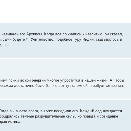
азывали его Архипом. Когда все собрались к чаепитию, он сказал,
ы сами будете?". Учительство, подобное Гуру Индии, сказывалось в
 н...
анием психической энергии многое упростится в нашей жизни. А чтобы
рархии достаточно было бы. Но вот тут сложней - требует смирения,
да вы знаете врага, вы уже победили его. Каждый сад нуждается
и изощрялись темные разрушительные силы, но правда и созидание
рая истина...