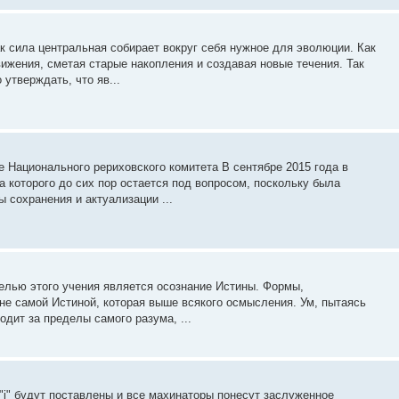
к сила центральная собирает вокруг себя нужное для эволюции. Как
вижения, сметая старые накопления и создавая новые течения. Так
утверждать, что яв...
Национального рериховского комитета В сентябре 2015 года в
 которого до сих пор остается под вопросом, поскольку была
ы сохранения и актуализации ...
елью этого учения является осознание Истины. Формы,
не самой Истиной, которая выше всякого осмысления. Ум, пытаясь
одит за пределы самого разума, ...
 "i" будут поставлены и все махинаторы понесут заслуженное