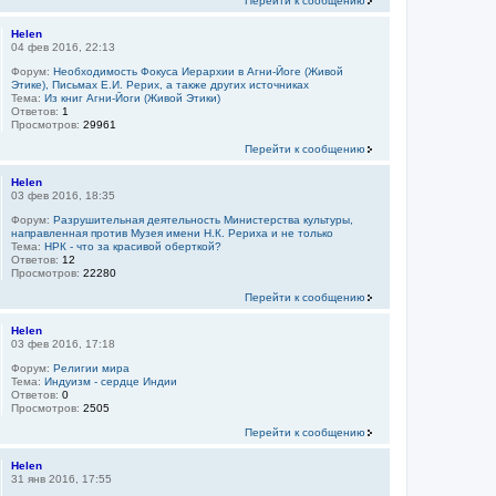
Перейти к сообщению
Helen
04 фев 2016, 22:13
Форум:
Необходимость Фокуса Иерархии в Агни-Йоге (Живой
Этике), Письмах Е.И. Рерих, а также других источниках
Тема:
Из книг Агни-Йоги (Живой Этики)
Ответов:
1
Просмотров:
29961
Перейти к сообщению
Helen
03 фев 2016, 18:35
Форум:
Разрушительная деятельность Министерства культуры,
направленная против Музея имени Н.К. Рериха и не только
Тема:
НРК - что за красивой оберткой?
Ответов:
12
Просмотров:
22280
Перейти к сообщению
Helen
03 фев 2016, 17:18
Форум:
Религии мира
Тема:
Индуизм - сердце Индии
Ответов:
0
Просмотров:
2505
Перейти к сообщению
Helen
31 янв 2016, 17:55