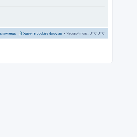
а команда
Удалить cookies форума
Часовой пояс: UTC UTC