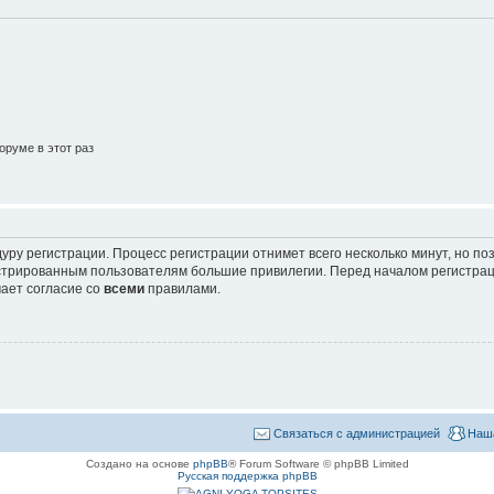
руме в этот раз
уру регистрации. Процесс регистрации отнимет всего несколько минут, но п
трированным пользователям большие привилегии. Перед началом регистрац
ает согласие со
всеми
правилами.
Связаться с администрацией
Наш
Создано на основе
phpBB
® Forum Software © phpBB Limited
Русская поддержка phpBB