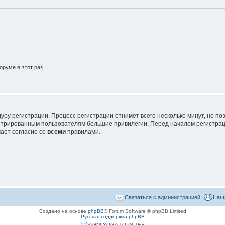
руме в этот раз
уру регистрации. Процесс регистрации отнимет всего несколько минут, но п
трированным пользователям большие привилегии. Перед началом регистрац
ает согласие со
всеми
правилами.
Связаться с администрацией
Наш
Создано на основе
phpBB
® Forum Software © phpBB Limited
Русская поддержка phpBB