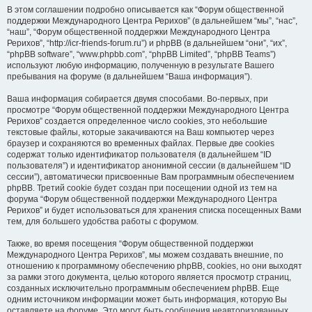
В этом соглашении подробно описывается как “Форум общественной
поддержки Международного Центра Рерихов” (в дальнейшем “мы”, “нас”,
“наш”, “Форум общественной поддержки Международного Центра
Рерихов”, “http://icr-friends-forum.ru”) и phpBB (в дальнейшем “они”, “их”,
“phpBB software”, “www.phpbb.com”, “phpBB Limited”, “phpBB Teams”)
используют любую информацию, полученную в результате Вашего
пребывания на форуме (в дальнейшем “Ваша информация”).
Ваша информация собирается двумя способами. Во-первых, при
просмотре “Форум общественной поддержки Международного Центра
Рерихов” создается определенное число cookies, это небольшие
текстовые файлы, которые закачиваются на Ваш компьютер через
браузер и сохраняются во временных файлах. Первые две cookies
содержат только идентификатор пользователя (в дальнейшем “ID
пользователя”) и идентификатор анонимной сессии (в дальнейшем “ID
сессии”), автоматически присвоенные Вам программным обеспечением
phpBB. Третий cookie будет создан при посещении одной из тем на
форума “Форум общественной поддержки Международного Центра
Рерихов” и будет использоваться для хранения списка посещенных Вами
тем, для большего удобства работы с форумом.
Также, во время посещения “Форум общественной поддержки
Международного Центра Рерихов”, мы можем создавать внешние, по
отношению к программному обеспечению phpBB, cookies, но они выходят
за рамки этого документа, целью которого является просмотр страниц,
созданных исключительно программным обеспечением phpBB. Еще
одним источником информации может быть информация, которую Вы
оставляете на форуме. Это могут быть сообщения неавторизованных