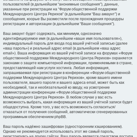
пользователей (в дальнейшем “анонимные сообщения”), данные,
указанные при регистрации на “Форум общественной поддержки
Международного Центра Рерихов” (в дальнейшем “Ваш аккаунт”) и
соообщения, коорые Вы разместили после прохождения процедуры
регистрации и авторизации (в дальнейшем “Ваши сообщения”).
Ваш аккаунт будет содержать, как минимум, однозначно
идентифицируемое имя (в дальнейшем «ваше имя пользователя»),
индивидуальный пароль для входа под вашей учётной записью (далее
«ваш пароль») и реальный адрес email (в дальнейшем «ваш адрес
email»). Ваша информация из вашей учётной записи на форумах «Форум
общественной поддержки Международного Центра Рерихов» охраняется
законами о защите компьютерной информации, применяемыми в стране,
предоставляющей нам услуги хостинга. Любая информация,
запрашиваемая при регистрации в конференции «Форум общественной
поддержки Международного Центра Рерихов», кроме вашего имени
пользователя, вашего пароля и вашего адреса email, может быть как
необходимой, так и необязательной ко вводу, на усмотрение
администрации конференции «Форум общественной поддержки
Международного Центра Рерихов». В любом случае у вас есть
возможность выбрать, какая информация из вашей учётной записи будет
общедоступна. Кроме того, у вас есть возможность согласиться/
отказаться от получения сообщений, автоматически сгенерированных
программным обеспечением phpBB.
Ваш пароль надёжно зашифрован (односторонним хэшированием).
Однако не рекомендуется использовать этот же самый пароль,
регистрируясь на других сайтах. Ваш пароль является средством доступа