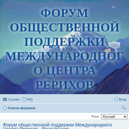
ФОРУМ
ОБЩЕСТВЕННОЙ
ПОДДЕРЖКИ
МЕЖДУНАРОДНОГ
О ЦЕНТРА
РЕРИХОВ
Ссылки
FAQ
Вход
Список форумов
ои
Язык:
ск
Форум общественной поддержки Международного
Центра Рерихов - Регистрация