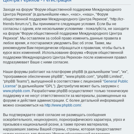
Заходя на форум “Форум общественной поддержки Международного
Центра Рерихов” (в дальнейшем «мы», «нас», «наш», “Форум
общественной поддержки Международного Центра Рерихов”, “http://icr-
friends-forum.ru”), Вы принимаете следующие условия. Если Вы не
согласны с одним, или несколькими условиями - пожалуйста, не заходите
на форум “Форум общественной поддержки Международного Центра
Рерихов”. Мы оставляем за собой право изменить данные правила в
любое время, и постараемся уведомить Вас об этом. Также, мы
рекомендуем Вам периодически обращаться к правилам, чтобы быть в
курсе всех изменений. Использование форума «Форум общественной
поддержки Международного Центра Рерихов» после изменения правил
подразумевает Ваше с ними согласие.
Наши форумы работают на платформе phpBB (в дальнейшем “они”, “их”,
“программное обеспечение phpBB”, “www.phpbb.com”, “phpBB Limited”,
“phpBB Teams”), выпущенной в соответствии с лицензией “
General Public
License
” (в дальнейшем “GPL”). Дистрибутив может быть загружен с
www.phpbb.com
. Разработчики phpBB осуществляют только техническую
поддержку и не несут ответственности за материалы, размещенные на
форуме и действия администрации. С более детальной информацией
можно ознакомиться на
http://www.phpbb.com/
.
Вы подтверждаете своё согласие не размещать сообщения
оскорбительного, нецензурного, порнографического характера, угроз и
призывов к национальной розни, а также прочих материалов,
нарушаюших законы Вашей страны, страны, которая предоставляет