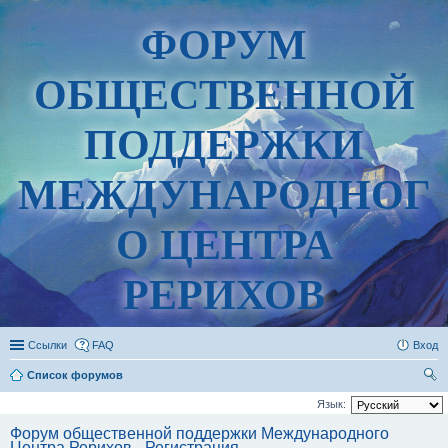
ФОРУМ
ОБЩЕСТВЕННОЙ
ПОДДЕРЖКИ
МЕЖДУНАРОДНОГ
О ЦЕНТРА
РЕРИХОВ
Ссылки
FAQ
Вход
Список форумов
ои
Язык:
ск
Форум общественной поддержки Международного
Центра Рерихов - Регистрация