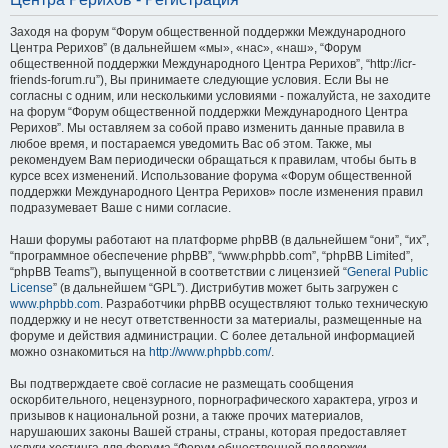
Заходя на форум “Форум общественной поддержки Международного
Центра Рерихов” (в дальнейшем «мы», «нас», «наш», “Форум
общественной поддержки Международного Центра Рерихов”, “http://icr-
friends-forum.ru”), Вы принимаете следующие условия. Если Вы не
согласны с одним, или несколькими условиями - пожалуйста, не заходите
на форум “Форум общественной поддержки Международного Центра
Рерихов”. Мы оставляем за собой право изменить данные правила в
любое время, и постараемся уведомить Вас об этом. Также, мы
рекомендуем Вам периодически обращаться к правилам, чтобы быть в
курсе всех изменений. Использование форума «Форум общественной
поддержки Международного Центра Рерихов» после изменения правил
подразумевает Ваше с ними согласие.
Наши форумы работают на платформе phpBB (в дальнейшем “они”, “их”,
“программное обеспечение phpBB”, “www.phpbb.com”, “phpBB Limited”,
“phpBB Teams”), выпущенной в соответствии с лицензией “
General Public
License
” (в дальнейшем “GPL”). Дистрибутив может быть загружен с
www.phpbb.com
. Разработчики phpBB осуществляют только техническую
поддержку и не несут ответственности за материалы, размещенные на
форуме и действия администрации. С более детальной информацией
можно ознакомиться на
http://www.phpbb.com/
.
Вы подтверждаете своё согласие не размещать сообщения
оскорбительного, нецензурного, порнографического характера, угроз и
призывов к национальной розни, а также прочих материалов,
нарушаюших законы Вашей страны, страны, которая предоставляет