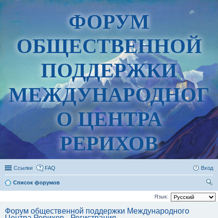
ФОРУМ
ОБЩЕСТВЕННОЙ
ПОДДЕРЖКИ
МЕЖДУНАРОДНОГ
О ЦЕНТРА
РЕРИХОВ
Ссылки
FAQ
Вход
Список форумов
ои
Язык:
ск
Форум общественной поддержки Международного
Центра Рерихов - Регистрация