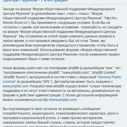
Заходя на форум “Форум общественной поддержки Международного
Центра Рерихов” (в дальнейшем «мы», «нас», «наш», “Форум
общественной поддержки Международного Центра Рерихов”, “http://icr-
friends-forum.ru”), Вы принимаете следующие условия. Если Вы не
согласны с одним, или несколькими условиями - пожалуйста, не заходите
на форум “Форум общественной поддержки Международного Центра
Рерихов”. Мы оставляем за собой право изменить данные правила в
любое время, и постараемся уведомить Вас об этом. Также, мы
рекомендуем Вам периодически обращаться к правилам, чтобы быть в
курсе всех изменений. Использование форума «Форум общественной
поддержки Международного Центра Рерихов» после изменения правил
подразумевает Ваше с ними согласие.
Наши форумы работают на платформе phpBB (в дальнейшем “они”, “их”,
“программное обеспечение phpBB”, “www.phpbb.com”, “phpBB Limited”,
“phpBB Teams”), выпущенной в соответствии с лицензией “
General Public
License
” (в дальнейшем “GPL”). Дистрибутив может быть загружен с
www.phpbb.com
. Разработчики phpBB осуществляют только техническую
поддержку и не несут ответственности за материалы, размещенные на
форуме и действия администрации. С более детальной информацией
можно ознакомиться на
http://www.phpbb.com/
.
Вы подтверждаете своё согласие не размещать сообщения
оскорбительного, нецензурного, порнографического характера, угроз и
призывов к национальной розни, а также прочих материалов,
нарушаюших законы Вашей страны, страны, которая предоставляет