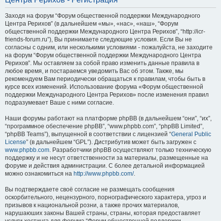
Заходя на форум “Форум общественной поддержки Международного
Центра Рерихов” (в дальнейшем «мы», «нас», «наш», “Форум
общественной поддержки Международного Центра Рерихов”, “http://icr-
friends-forum.ru”), Вы принимаете следующие условия. Если Вы не
согласны с одним, или несколькими условиями - пожалуйста, не заходите
на форум “Форум общественной поддержки Международного Центра
Рерихов”. Мы оставляем за собой право изменить данные правила в
любое время, и постараемся уведомить Вас об этом. Также, мы
рекомендуем Вам периодически обращаться к правилам, чтобы быть в
курсе всех изменений. Использование форума «Форум общественной
поддержки Международного Центра Рерихов» после изменения правил
подразумевает Ваше с ними согласие.
Наши форумы работают на платформе phpBB (в дальнейшем “они”, “их”,
“программное обеспечение phpBB”, “www.phpbb.com”, “phpBB Limited”,
“phpBB Teams”), выпущенной в соответствии с лицензией “
General Public
License
” (в дальнейшем “GPL”). Дистрибутив может быть загружен с
www.phpbb.com
. Разработчики phpBB осуществляют только техническую
поддержку и не несут ответственности за материалы, размещенные на
форуме и действия администрации. С более детальной информацией
можно ознакомиться на
http://www.phpbb.com/
.
Вы подтверждаете своё согласие не размещать сообщения
оскорбительного, нецензурного, порнографического характера, угроз и
призывов к национальной розни, а также прочих материалов,
нарушаюших законы Вашей страны, страны, которая предоставляет