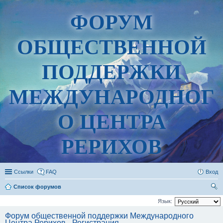
ФОРУМ
ОБЩЕСТВЕННОЙ
ПОДДЕРЖКИ
МЕЖДУНАРОДНОГ
О ЦЕНТРА
РЕРИХОВ
Ссылки
FAQ
Вход
Список форумов
ои
Язык:
ск
Форум общественной поддержки Международного
Центра Рерихов - Регистрация