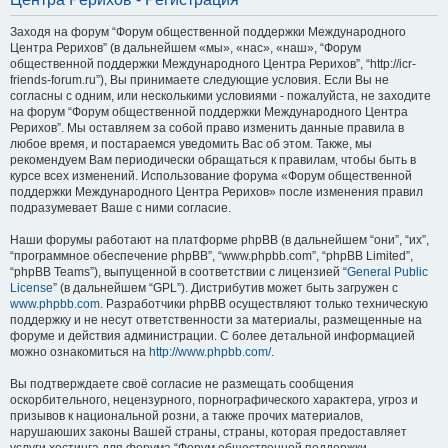
Заходя на форум “Форум общественной поддержки Международного
Центра Рерихов” (в дальнейшем «мы», «нас», «наш», “Форум
общественной поддержки Международного Центра Рерихов”, “http://icr-
friends-forum.ru”), Вы принимаете следующие условия. Если Вы не
согласны с одним, или несколькими условиями - пожалуйста, не заходите
на форум “Форум общественной поддержки Международного Центра
Рерихов”. Мы оставляем за собой право изменить данные правила в
любое время, и постараемся уведомить Вас об этом. Также, мы
рекомендуем Вам периодически обращаться к правилам, чтобы быть в
курсе всех изменений. Использование форума «Форум общественной
поддержки Международного Центра Рерихов» после изменения правил
подразумевает Ваше с ними согласие.
Наши форумы работают на платформе phpBB (в дальнейшем “они”, “их”,
“программное обеспечение phpBB”, “www.phpbb.com”, “phpBB Limited”,
“phpBB Teams”), выпущенной в соответствии с лицензией “
General Public
License
” (в дальнейшем “GPL”). Дистрибутив может быть загружен с
www.phpbb.com
. Разработчики phpBB осуществляют только техническую
поддержку и не несут ответственности за материалы, размещенные на
форуме и действия администрации. С более детальной информацией
можно ознакомиться на
http://www.phpbb.com/
.
Вы подтверждаете своё согласие не размещать сообщения
оскорбительного, нецензурного, порнографического характера, угроз и
призывов к национальной розни, а также прочих материалов,
нарушаюших законы Вашей страны, страны, которая предоставляет