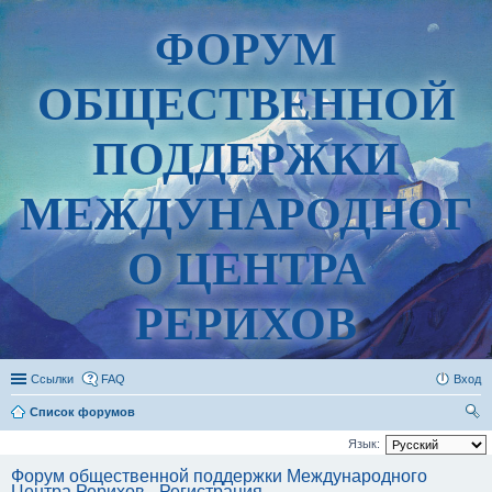
ФОРУМ
ОБЩЕСТВЕННОЙ
ПОДДЕРЖКИ
МЕЖДУНАРОДНОГ
О ЦЕНТРА
РЕРИХОВ
Ссылки
FAQ
Вход
Список форумов
ои
Язык:
ск
Форум общественной поддержки Международного
Центра Рерихов - Регистрация