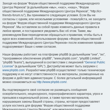
Заходя на форум “Форум общественной поддержки Международного
Центра Рерихов” (в дальнейшем «мы», «нас», «наш», “Форум
общественной поддержки Международного Центра Рерихов”, “http://icr-
friends-forum.ru”), Вы принимаете следующие условия. Если Вы не
согласны с одним, или несколькими условиями - пожалуйста, не заходите
на форум “Форум общественной поддержки Международного Центра
Рерихов”. Мы оставляем за собой право изменить данные правила в
любое время, и постараемся уведомить Вас об этом. Также, мы
рекомендуем Вам периодически обращаться к правилам, чтобы быть в
курсе всех изменений. Использование форума «Форум общественной
поддержки Международного Центра Рерихов» после изменения правил
подразумевает Ваше с ними согласие.
Наши форумы работают на платформе phpBB (в дальнейшем “они”, “их”,
“программное обеспечение phpBB”, “www.phpbb.com”, “phpBB Limited”,
“phpBB Teams”), выпущенной в соответствии с лицензией “
General Public
License
” (в дальнейшем “GPL”). Дистрибутив может быть загружен с
www.phpbb.com
. Разработчики phpBB осуществляют только техническую
поддержку и не несут ответственности за материалы, размещенные на
форуме и действия администрации. С более детальной информацией
можно ознакомиться на
http://www.phpbb.com/
.
Вы подтверждаете своё согласие не размещать сообщения
оскорбительного, нецензурного, порнографического характера, угроз и
призывов к национальной розни, а также прочих материалов,
нарушаюших законы Вашей страны, страны, которая предоставляет
услуги хостинга для форума “Форум общественной поддержки
Международного Центра Рерихов”, или международного