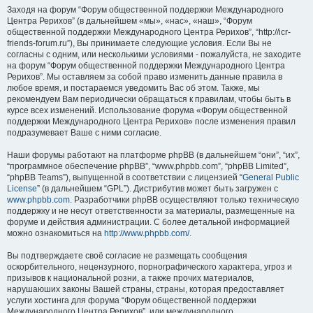
Заходя на форум “Форум общественной поддержки Международного
Центра Рерихов” (в дальнейшем «мы», «нас», «наш», “Форум
общественной поддержки Международного Центра Рерихов”, “http://icr-
friends-forum.ru”), Вы принимаете следующие условия. Если Вы не
согласны с одним, или несколькими условиями - пожалуйста, не заходите
на форум “Форум общественной поддержки Международного Центра
Рерихов”. Мы оставляем за собой право изменить данные правила в
любое время, и постараемся уведомить Вас об этом. Также, мы
рекомендуем Вам периодически обращаться к правилам, чтобы быть в
курсе всех изменений. Использование форума «Форум общественной
поддержки Международного Центра Рерихов» после изменения правил
подразумевает Ваше с ними согласие.
Наши форумы работают на платформе phpBB (в дальнейшем “они”, “их”,
“программное обеспечение phpBB”, “www.phpbb.com”, “phpBB Limited”,
“phpBB Teams”), выпущенной в соответствии с лицензией “
General Public
License
” (в дальнейшем “GPL”). Дистрибутив может быть загружен с
www.phpbb.com
. Разработчики phpBB осуществляют только техническую
поддержку и не несут ответственности за материалы, размещенные на
форуме и действия администрации. С более детальной информацией
можно ознакомиться на
http://www.phpbb.com/
.
Вы подтверждаете своё согласие не размещать сообщения
оскорбительного, нецензурного, порнографического характера, угроз и
призывов к национальной розни, а также прочих материалов,
нарушаюших законы Вашей страны, страны, которая предоставляет
услуги хостинга для форума “Форум общественной поддержки
Международного Центра Рерихов”, или международного