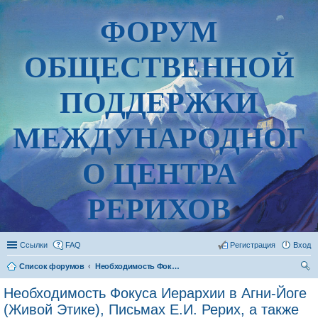
ФОРУМ
ОБЩЕСТВЕННОЙ
ПОДДЕРЖКИ
МЕЖДУНАРОДНОГ
О ЦЕНТРА
РЕРИХОВ
Ссылки
FAQ
Регистрация
Вход
Список форумов
Необходимость Фокуса Иерархии в Агни-Йоге (Живой Этике), Письмах Е.И. Рерих, а также других источниках
ои
Необходимость Фокуса Иерархии в Агни-Йоге
ск
(Живой Этике), Письмах Е.И. Рерих, а также