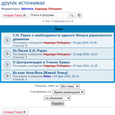
других источниках
Модераторы:
Valentina
,
Надежда Лебедева
Новая Тема
4 тем • Страница
1
из
1
Темы
С.Н. Рерих о необходимости единого Фокуса рериховского
движения
Последнее сообщение
Надежда Лебедева
«
03 дек 2023, 16:30
Ответов:
3
Из Писем Е.И. Рерих
Последнее сообщение
Надежда Лебедева
«
13 мар 2020, 10:12
Ответов:
7
О Централизации в Учении Храма
Последнее сообщение
Надежда Лебедева
«
07 июн 2016, 11:18
Из книг Агни-Йоги (Живой Этики)
Последнее сообщение
Helen
«
04 фев 2016, 22:13
Ответов:
1
Показать темы за:
Сортировать по:
Новая Тема