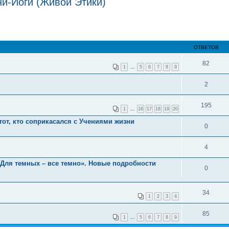
и-Йоги (Живой Этики)
ОТВЕТОВ
82
1
...
5
6
7
8
9
2
195
1
...
16
17
18
19
20
тот, кто соприкасался с Учениями жизни
0
4
 Для темных – все темно». Новые подробности
0
34
1
2
3
4
85
1
...
5
6
7
8
9