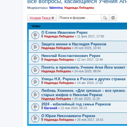
Все вопросы, касающиеся Учения Агн
Модераторы:
Valentina
,
Надежда Лебедева
Новая Тема
ТЕМЫ
О Елене Ивановне Рерих
Надежда Лебедева
» 11 фев 2017, 17:00
В
л
Защита имени и Наследия Рерихов
о
Надежда Лебедева
» 20 ноя 2025, 10:43
ж
е
Николай Константинович Рерих
н
и
Надежда Лебедева
» 12 окт 2017, 12:46
В
я
л
Понять и приложить Учение Агни Йоги может 
о
Надежда Лебедева
» 24 ноя 2025, 08:04
ж
е
Улицы Н.К. Рериха в России и других странах
н
и
Надежда Лебедева
» 14 авг 2024, 17:02
В
я
л
Любовь Хоменок. «Для грязных – все грязно.
о
старых мифов о Николае Рерихе
ж
Надежда Лебедева
» 30 авг 2025, 11:29
е
н
2024 - юбилейный год семьи Рерихов
и
Евгений
» 22 янв 2024, 06:23
я
В
л
О Юрии Николаевиче Рерихе
о
Надежда Лебедева
» 26 янв 2017, 16:01
ж
В
е
л