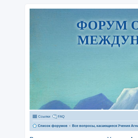
ФОРУМ 
МЕЖДУН
Ссылки
FAQ
Список форумов
Все вопросы, касающиеся Учения Агн