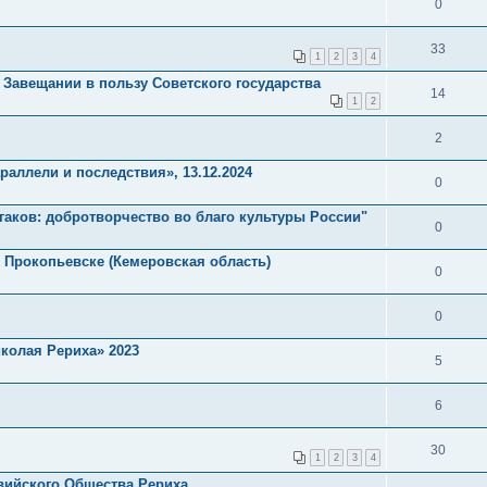
0
33
1
2
3
4
о Завещании в пользу Советского государства
14
1
2
2
раллели и последствия», 13.12.2024
0
гаков: добротворчество во благо культуры России"
0
. Прокопьевске (Кемеровская область)
0
0
иколая Рериха» 2023
5
6
30
1
2
3
4
твийского Общества Рериха