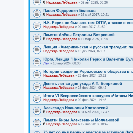
о
Надежда Лебедева
» 02 авг 2025, 08:26
ж
В
е
л
Павел Федорович Беликов
н
о
и
Надежда Лебедева
» 16 май 2017, 10:21
ж
В
я
е
л
Н.К. Рерих не был агентом ОГПУ, а также о ег
н
о
Надежда Лебедева
и
» 09 ноя 2017, 21:52
ж
я
е
Памяти Алёны Петровны Бояркиной
н
и
Надежда Лебедева
» 11 мар 2025, 11:07
В
я
л
Лекция «Американская и русская трагедии: па
о
Надежда Лебедева
» 13 дек 2024, 07:07
ж
е
Юрга. Лекция "Николай Рерих и Валентин Бул
н
Лея
и
» 10 апр 2024, 08:36
я
История создания Рериховского общества в г
Надежда Лебедева
» 23 фев 2024, 13:22
Девять лет со дня ухода А.П. Бояркиной
Надежда Лебедева
» 23 фев 2024, 09:42
Итоги VI Всероссийского конкурса «Читаем Н
Надежда Лебедева
» 02 фев 2024, 14:45
Александр Иванович Клизовский
Надежда Лебедева
» 31 май 2020, 17:47
В
л
Памяти Киры Алексеевны Молчановой
о
Надежда Лебедева
» 12 янв 2018, 10:42
ж
В
е
л
75 лет со дня первых арестов участников Ла
н