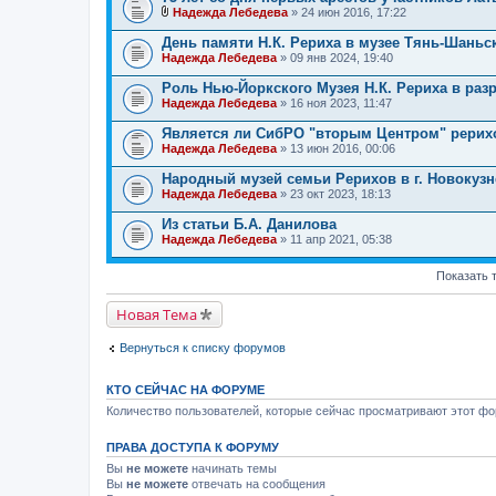
о
и
Надежда Лебедева
» 24 июн 2016, 17:22
ж
В
я
е
л
День памяти Н.К. Рериха в музее Тянь-Шаньс
н
о
Надежда Лебедева
и
» 09 янв 2024, 19:40
ж
я
е
Роль Нью-Йоркского Музея Н.К. Рериха в раз
н
Надежда Лебедева
и
» 16 ноя 2023, 11:47
я
Является ли СибРО "вторым Центром" рерих
Надежда Лебедева
» 13 июн 2016, 00:06
Народный музей семьи Рерихов в г. Новокузн
Надежда Лебедева
» 23 окт 2023, 18:13
Из статьи Б.А. Данилова
Надежда Лебедева
» 11 апр 2021, 05:38
Показать 
Новая Тема
Вернуться к списку форумов
КТО СЕЙЧАС НА ФОРУМЕ
Количество пользователей, которые сейчас просматривают этот фор
ПРАВА ДОСТУПА К ФОРУМУ
Вы
не можете
начинать темы
Вы
не можете
отвечать на сообщения