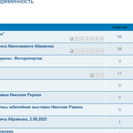
временность
ОТВЕТОВ
ги"
56
1
2
3
4
5
6
риса Николаевича Абрамова
58
1
2
3
4
5
6
ериха». Фоторепортаж
3
17
1
2
0
тавка Николая Рериха
0
лась юбилейная выставка Николая Рериха
0
ича Абрамова, 2.08.2025
1
лоских