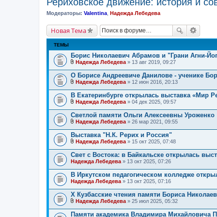
Рериховское движение: история и со
Модераторы:
Valentina
,
Надежда Лебедева
Новая Тема
ТЕМЫ
Борис Николаевич Абрамов и "Грани Агни-Йо
Надежда Лебедева
» 13 авг 2019, 09:27
В
л
О Борисе Андреевиче Данилове - ученике Бо
о
Надежда Лебедева
» 12 июн 2016, 20:13
ж
В
е
л
В Екатеринбурге открылась выставка «Мир Р
н
о
и
Надежда Лебедева
» 04 дек 2025, 09:57
ж
В
я
е
л
Светлой памяти Ольги Алексеевны Уроженко
н
о
и
Надежда Лебедева
» 26 мар 2021, 09:55
ж
В
я
е
л
Выставка "Н.К. Рерих и Россия"
н
о
и
Надежда Лебедева
» 15 окт 2025, 07:48
ж
В
я
е
л
Свет с Востока: в Байкальске открылась выс
н
о
Надежда Лебедева
и
» 13 окт 2025, 07:26
ж
я
е
В Иркутском педагогическом колледже откры
н
Надежда Лебедева
и
» 13 окт 2025, 07:16
я
Х Кузбасские чтения памяти Бориса Николаев
Надежда Лебедева
» 25 июл 2025, 05:32
В
л
Памяти академика Владимира Михайловича П