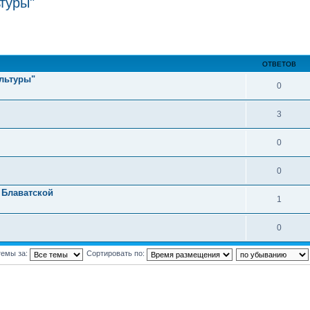
туры"
ОТВЕТОВ
льтуры"
0
3
0
0
 Блаватской
1
0
темы за:
Сортировать по: