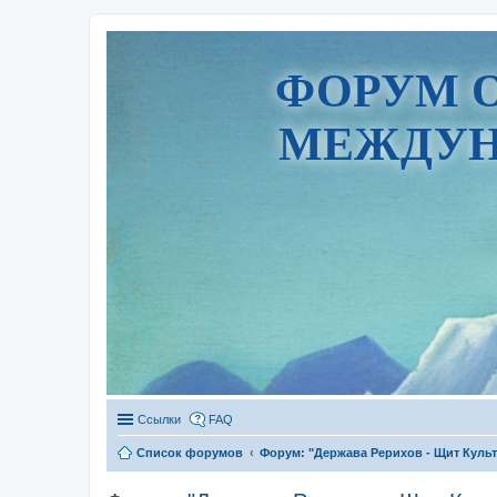
ФОРУМ 
МЕЖДУН
Ссылки
FAQ
Список форумов
Форум: "Держава Рерихов - Щит Куль