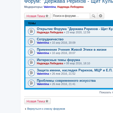
Форум: "Держава Рерихов - Щит Куль
Модераторы:
Valentina
,
Надежда Лебедева
Новая Тема
ТЕМЫ
Открытие Форума "Держава Рерихов - Щит Ку
Надежда Лебедева
» 23 мар 2020, 12:59
Сотрудничество
Valentina
» 10 апр 2016, 20:09
Применение Учения Живой Этики в жизни
Valentina
» 10 апр 2016, 20:07
Интересные темы форума
Надежда Лебедева
» 08 мар 2016, 18:10
Защита имени, наследия Рерихов, МЦР и Е.П.
Valentina
» 26 янв 2016, 21:52
Проблемы современного искусства
Valentina
» 26 янв 2016, 21:41
Показать 
Новая Тема
Вернуться к списку форумов