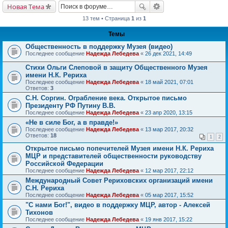
Новая Тема
13 тем • Страница
1
из
1
Темы
Общественность в поддержку Музея (видео)
Последнее сообщение
Надежда Лебедева
«
26 дек 2021, 14:49
Стихи Ольги Слеповой в защиту Общественного Музея
имени Н.К. Рериха
Последнее сообщение
Надежда Лебедева
«
18 май 2021, 07:01
Ответов:
3
С.Н. Соргин. Ограбление века. Открытое письмо
Президенту РФ Путину В.В.
Последнее сообщение
Надежда Лебедева
«
23 апр 2020, 13:15
«Не в силе Бог, а в правде!»
Последнее сообщение
Надежда Лебедева
«
13 мар 2017, 20:32
Ответов:
18
1
2
Открытое письмо попечителей Музея имени Н.К. Рериха
МЦР и представителей общественности руководству
Российской Федерации
Последнее сообщение
Надежда Лебедева
«
12 мар 2017, 22:12
Международный Совет Рериховских организаций имени
С.Н. Рериха
Последнее сообщение
Надежда Лебедева
«
05 мар 2017, 15:52
"С нами Бог!", видео в поддержку МЦР, автор - Алексей
Тихонов
Последнее сообщение
Надежда Лебедева
«
19 янв 2017, 15:22