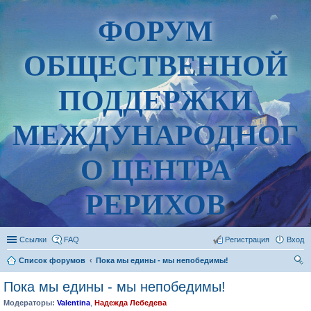
ФОРУМ
ОБЩЕСТВЕННОЙ
ПОДДЕРЖКИ
МЕЖДУНАРОДНОГ
О ЦЕНТРА
РЕРИХОВ
Ссылки
FAQ
Регистрация
Вход
Список форумов
Пока мы едины - мы непобедимы!
ои
Пока мы едины - мы непобедимы!
ск
Модераторы:
Valentina
,
Надежда Лебедева