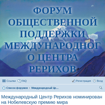
ФОРУМ
ОБЩЕСТВЕННОЙ
ПОДДЕРЖКИ
МЕЖДУНАРОДНОГ
О ЦЕНТРА
РЕРИХОВ
Ссылки
FAQ
Регистрация
Вход
Список форумов
Международный Центр Рерихов номинирован на Нобелевскую премию мира
ои
Международный Центр Рерихов номинирован
ск
на Нобелевскую премию мира