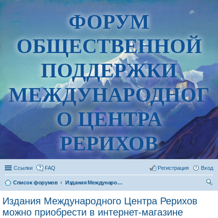
ФОРУМ
ОБЩЕСТВЕННОЙ
ПОДДЕРЖКИ
МЕЖДУНАРОДНОГ
О ЦЕНТРА
РЕРИХОВ
Ссылки
FAQ
Регистрация
Вход
Список форумов
Издания Международного Центра Рерихов можно приобрести в интернет-магазине "Горный ветер"
ои
Издания Международного Центра Рерихов
ск
можно приобрести в интернет-магазине