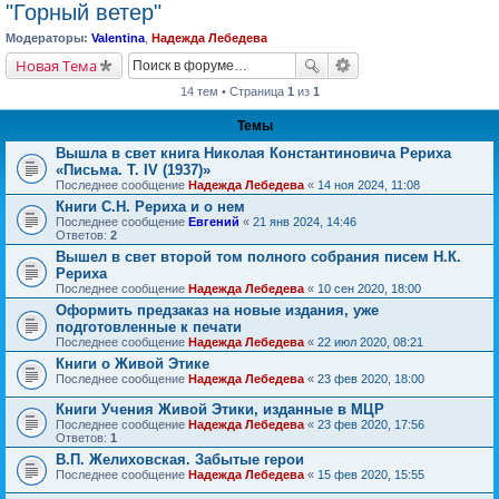
"Горный ветер"
Модераторы:
Valentina
,
Надежда Лебедева
Новая Тема
14 тем • Страница
1
из
1
Темы
Вышла в свет книга Николая Константиновича Рериха
«Письма. Т. IV (1937)»
Последнее сообщение
Надежда Лебедева
«
14 ноя 2024, 11:08
Книги С.Н. Рериха и о нем
Последнее сообщение
Евгений
«
21 янв 2024, 14:46
Ответов:
2
Вышел в свет второй том полного собрания писем Н.К.
Рериха
Последнее сообщение
Надежда Лебедева
«
10 сен 2020, 18:00
Оформить предзаказ на новые издания, уже
подготовленные к печати
Последнее сообщение
Надежда Лебедева
«
22 июл 2020, 08:21
Книги о Живой Этике
Последнее сообщение
Надежда Лебедева
«
23 фев 2020, 18:00
Книги Учения Живой Этики, изданные в МЦР
Последнее сообщение
Надежда Лебедева
«
23 фев 2020, 17:56
Ответов:
1
В.П. Желиховская. Забытые герои
Последнее сообщение
Надежда Лебедева
«
15 фев 2020, 15:55