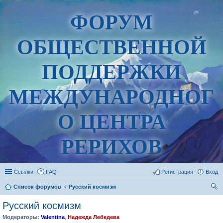
ФОРУМ
ОБЩЕСТВЕННОЙ
ПОДДЕРЖКИ
МЕЖДУНАРОДНОГ
О ЦЕНТРА
РЕРИХОВ
Ссылки
FAQ
Регистрация
Вход
Список форумов
Русский космизм
ои
Русский космизм
ск
Модераторы:
Valentina
,
Надежда Лебедева