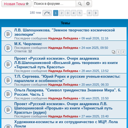
Новая Тема
180 тем
1
2
3
4
5
...
8
Темы
Л.В. Шапошникова. "Земное творчество космической
эволюции"
Последнее сообщение
Надежда Лебедева
«
09 май 2026, 11:16
М.К. Чюрленис
Последнее сообщение
Надежда Лебедева
«
24 ноя 2025, 09:50
Ответов:
12
1
2
Проект «Русский космизм». Очерк академика
Л.В.Шапошниковой «Восьмой день творения» из книги
«Тернистый путь Красоты»
Последнее сообщение
Надежда Лебедева
«
28 июл 2025, 13:52
Т.П. Сергеева. "Юрий Рерих и русские ученые-космисты:
параллели и особенности"
Последнее сообщение
Надежда Лебедева
«
20 июл 2025, 06:33
Ольга Лазарева. "Символ триединства Знамени Мира". 6.
Россия. Часть 1
Последнее сообщение
Надежда Лебедева
«
06 июл 2025, 15:50
Проект «Русский космизм». Очерк академика Л.В.
Шапошниковой «Прорыв» из книги «Тернистый путь
Красоты» (аудио)
Последнее сообщение
Надежда Лебедева
«
27 июн 2025, 15:40
Художники-космисты и их сотрудничество с МЦР. Лола
Лонли