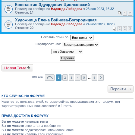
Константин Эдуардович Циолковский
Последнее сообщение
Надежда Лебедева
«
23 сен 2023, 16:32
Ответов:
14
1
2
Художница Елена Войнова-Богородицкая
Последнее сообщение
Надежда Лебедева
«
24 июл 2023, 16:23
Ответов:
20
1
2
3
Показать темы за:
Сортировать по:
Новая Тема
180 тем
1
2
3
4
5
...
8
Перейти
КТО СЕЙЧАС НА ФОРУМЕ
Количество пользователей, которые сейчас просматривают этот форум: нет
зарегистрированных пользователей и 1 гость
ПРАВА ДОСТУПА К ФОРУМУ
Вы
не можете
начинать темы
Вы
не можете
отвечать на сообщения
Вы
не можете
редактировать свои сообщения
Вы
не можете
удалять свои сообщения