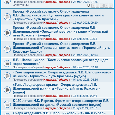
Последнее сообщение
Надежда Лебедева
«
25 май 2025, 07:26
Ответов:
43
1
2
3
4
5
Проект «Русский космизм». Очерк академика
Л.В.Шапошниковой «Купание красного коня» из книги
«Тернистый путь Красоты»
Последнее сообщение
Надежда Лебедева
«
12 май 2025, 09:20
Проект «Русский космизм». Очерк академика Л.В.
Шапошниковой «Звездный цветок» из книги «Тернистый
путь Красоты» (аудио)
Последнее сообщение
Надежда Лебедева
«
23 апр 2025, 10:34
Проект «Русский космизм». Очерк академика Л.В.
Шапошниковой «Тропа святая» из книги «Тернистый путь
Красоты» (аудио)
Последнее сообщение
Надежда Лебедева
«
20 мар 2025, 12:03
Л.В. Шапошникова. "Космическая эволюция всегда идет
через человека"
Последнее сообщение
Надежда Лебедева
«
04 фев 2025, 07:10
«Свет миров иных». Очерк академика Л.В. Шапошниковой
из книги «Тернистый путь Красоты» (аудио)
Последнее сообщение
Надежда Лебедева
«
04 фев 2025, 06:56
«Тень Люциферова крыла». Очерк академика Л.В.
Шапошниковой из книги «Тернистый путь Красоты»
(видео)
Последнее сообщение
Надежда Лебедева
«
17 янв 2025, 09:46
К 150-летию Н.К. Рериха. Фрагмент очерка академика Л.В.
Шапошниковой из цикла «Русский космизм» (видео)
Последнее сообщение
Надежда Лебедева
«
25 дек 2024, 12:57
Очерк академика Л.В. Шапошниковой «Жизнь и гибель