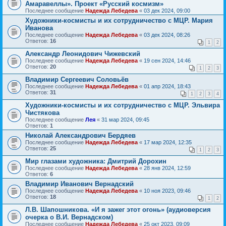
Амаравеллы». Проект «Русский космизм»
Последнее сообщение
Надежда Лебедева
«
03 дек 2024, 09:00
Художники-космисты и их сотрудничество с МЦР. Мария
Иванова
Последнее сообщение
Надежда Лебедева
«
03 дек 2024, 08:26
Ответов:
16
1
2
Александр Леонидович Чижевский
Последнее сообщение
Надежда Лебедева
«
19 сен 2024, 14:46
Ответов:
20
1
2
3
Владимир Сергеевич Соловьёв
Последнее сообщение
Надежда Лебедева
«
01 апр 2024, 18:43
Ответов:
31
1
2
3
4
Художники-космисты и их сотрудничество с МЦР. Эльвира
Чистякова
Последнее сообщение
Лея
«
31 мар 2024, 09:45
Ответов:
1
Николай Александрович Бердяев
Последнее сообщение
Надежда Лебедева
«
17 мар 2024, 12:35
Ответов:
25
1
2
3
Мир глазами художника: Дмитрий Дорохин
Последнее сообщение
Надежда Лебедева
«
28 янв 2024, 12:59
Ответов:
6
Владимир Иванович Вернадский
Последнее сообщение
Надежда Лебедева
«
10 ноя 2023, 09:46
Ответов:
18
1
2
Л.В. Шапошникова. «И я зажег этот огонь» (аудиоверсия
очерка о В.И. Вернадском)
Последнее сообщение
Надежда Лебедева
«
25 окт 2023, 09:09