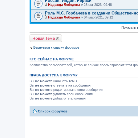
Россия. Индия. Рерихи
о
Надежда Лебедева
» 26 окт 2023, 09:48
ж
В
е
л
Роль М.С. Горбачева в создании Общественно
н
о
и
Надежда Лебедева
» 04 мар 2021, 09:12
ж
В
я
е
л
н
Показать 
о
и
ж
я
е
Новая Тема
н
и
я
Вернуться к списку форумов
КТО СЕЙЧАС НА ФОРУМЕ
Количество пользователей, которые сейчас просматривают этот фор
ПРАВА ДОСТУПА К ФОРУМУ
Вы
не можете
начинать темы
Вы
не можете
отвечать на сообщения
Вы
не можете
редактировать свои сообщения
Вы
не можете
удалять свои сообщения
Вы
не можете
добавлять вложения
Список форумов