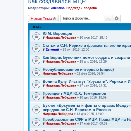
Как создавался МЦР
Модераторы:
Valentina
,
Надежда Лебедева
Новая Тема
ТЕМЫ
Ю.М. Воронцов
Надежда Лебедева
» 10 июн 2017, 18:43
В
л
Статьи о С.Н. Рерихе и фрагменты его литера
о
Евгений
» 23 окт 2016, 12:00
ж
В
е
л
Как Борис Булочник помог создать и сохрани
н
о
и
Надежда Лебедева
» 15 апр 2016, 22:29
ж
В
я
е
л
Неопубликованное интервью (видео)
н
о
Надежда Лебедева
и
» 02 фев 2026, 09:54
ж
я
е
Долина Кулу. Институт "Урусвати". Рерихи и 
н
и
Надежда Лебедева
» 27 сен 2016, 17:31
В
я
л
Президент МЦР Ю.Х. Темирканов
о
Надежда Лебедева
» 10 дек 2016, 18:09
ж
В
е
л
Буклет «Документы и факты о правах Междун
н
о
переданное С.Н. Рерихом в Россию
и
ж
я
Надежда Лебедева
» 13 дек 2025, 12:09
е
н
Преобразование СФР в МЦР. Права МЦР на Н
и
Надежда Лебедева
» 17 май 2017, 09:59
я
В
л