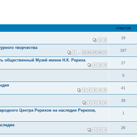
ОТВЕТОВ
18
1
2
турного творчества
167
1
...
13
14
15
16
17
ть общественный Музей имени Н.К. Рериха
27
1
2
3
0
Индия
41
1
2
3
4
5
39
1
2
3
4
ародного Центра Рерихов на наследие Рерихов,
1
аследие
26
1
2
3