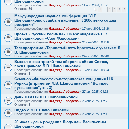
Шапошниковой
Последнее сообщение
Надежда Лебедева
«
11 апр 2026, 11:59
Ответов:
66
1
...
4
5
6
7
Международная научная конференция "Л.В.
Шапошникова: судьба и наследие. К 100-летию со дня
рождения"
Последнее сообщение
Надежда Лебедева
«
17 фев 2026, 16:26
Проект «Русский космизм». Очерк академика Л.В.
Шапошниковой «Свет Фаворский»
Последнее сообщение
Надежда Лебедева
«
24 сен 2025, 08:36
Телепрограмма «Тернистый путь Красоты» с участием Л.
В. Шапошниковой
Последнее сообщение
Надежда Лебедева
«
24 сен 2025, 07:48
Вышел в свет третий том сборника «Воин Света»,
посвященного Л.В. Шапошниковой
Последнее сообщение
Надежда Лебедева
«
15 сен 2025, 08:24
Ответов:
1
Семинар «Философско-историческая концепция Н.К.
Рериха (в трилогии Л.В. Шапошниковой “Великое
путешествие”, кн. 3)
Последнее сообщение
Надежда Лебедева
«
27 авг 2025, 08:18
День Памяти Л.В. Шапошниковой
Последнее сообщение
Надежда Лебедева
«
25 авг 2025, 12:50
Ответов:
3
Видео о Л.В. Шапошниковой
Последнее сообщение
Надежда Лебедева
«
25 авг 2025, 12:06
26 июля - день рождения Людмилы Васильевны
Шапошниковой