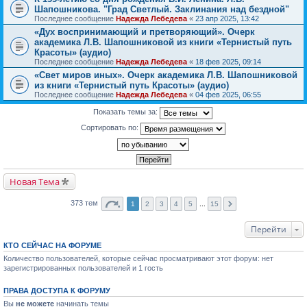
Шапошникова. "Град Светлый. Заклинания над бездной"
Последнее сообщение
Надежда Лебедева
«
23 апр 2025, 13:42
«Дух воспринимающий и претворяющий». Очерк
академика Л.В. Шапошниковой из книги «Тернистый путь
Красоты» (аудио)
Последнее сообщение
Надежда Лебедева
«
18 фев 2025, 09:14
«Свет миров иных». Очерк академика Л.В. Шапошниковой
из книги «Тернистый путь Красоты» (аудио)
Последнее сообщение
Надежда Лебедева
«
04 фев 2025, 06:55
Показать темы за:
Сортировать по:
Новая Тема
373 тем
1
2
3
4
5
...
15
Перейти
КТО СЕЙЧАС НА ФОРУМЕ
Количество пользователей, которые сейчас просматривают этот форум: нет
зарегистрированных пользователей и 1 гость
ПРАВА ДОСТУПА К ФОРУМУ
Вы
не можете
начинать темы