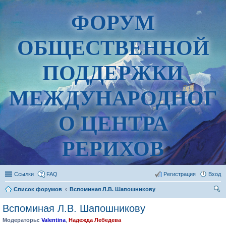
ФОРУМ
ОБЩЕСТВЕННОЙ
ПОДДЕРЖКИ
МЕЖДУНАРОДНОГ
О ЦЕНТРА
РЕРИХОВ
Ссылки
FAQ
Регистрация
Вход
Список форумов
Вспоминая Л.В. Шапошникову
ои
Вспоминая Л.В. Шапошникову
ск
Модераторы:
Valentina
,
Надежда Лебедева