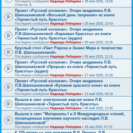
Последнее сообщение
Надежда Лебедева
«
28 июл 2025, 13:56
Ответов:
3
Проект «Русский космизм». Очерк академика Л.В.
Шапошниковой «Восьмой день творения» из книги
«Тернистый путь Красоты»
Последнее сообщение
Надежда Лебедева
«
28 июл 2025, 13:43
Проект «Русский космизм». Очерк академика
Л.В.Шапошниковой «Карнавал Красоты» из книги
«Тернистый путь Красоты» (аудио)
Последнее сообщение
Надежда Лебедева
«
05 июл 2025, 16:36
Круглый стол «Пакт Рериха и Знамя Мира в творчестве
Л.В. Шапошниковой»
Последнее сообщение
Надежда Лебедева
«
05 июл 2025, 11:10
Проект «Русский космизм». Очерк академика Л.В.
Шапошниковой «Прорыв» из книги «Тернистый путь
Красоты» (аудио)
Последнее сообщение
Надежда Лебедева
«
27 июн 2025, 15:26
Проект «Русский космизм». Очерк академика
Л.В.Шапошниковой «Купание красного коня» из книги
«Тернистый путь Красоты»
Последнее сообщение
Надежда Лебедева
«
12 май 2025, 09:18
Вышла в свет электронная версия книги Л.В.
Шапошниковой «Тернистый путь Красоты»
Последнее сообщение
Надежда Лебедева
«
06 май 2025, 12:45
Вышли в свет "Материалы I и II Международных чтений,
посвященных изучению научного наследия Л.В.
Шапошниковой"
Последнее сообщение
Надежда Лебедева
«
28 апр 2025, 07:23
К 155-летию со дня рождения В.И. Ленина. Л.В.